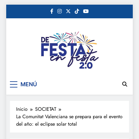
Saltar
al
contenido
De festa en festa 2.0
MENÚ
Inicio
SOCIETAT
La Comunitat Valenciana se prepara para el evento
del año: el eclipse solar total