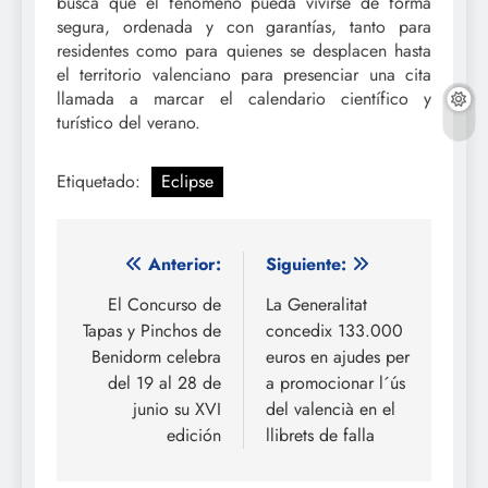
busca que el fenómeno pueda vivirse de forma
segura, ordenada y con garantías, tanto para
residentes como para quienes se desplacen hasta
el territorio valenciano para presenciar una cita
llamada a marcar el calendario científico y
turístico del verano.
Etiquetado:
Eclipse
Navegación
Anterior:
Siguiente:
de
El Concurso de
La Generalitat
Tapas y Pinchos de
concedix 133.000
entradas
Benidorm celebra
euros en ajudes per
del 19 al 28 de
a promocionar l´ús
junio su XVI
del valencià en el
edición
llibrets de falla