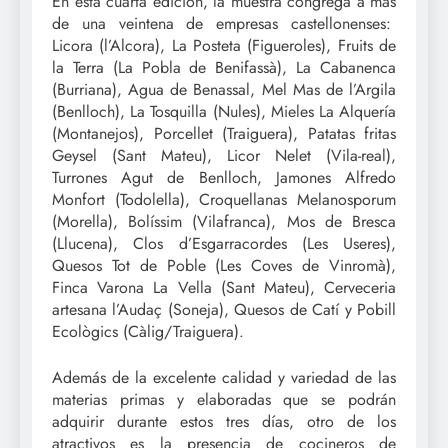
En esta cuarta edición, la muestra congrega a más
de una veintena de empresas castellonenses:
Licora (l’Alcora), La Posteta (Figueroles), Fruits de
la Terra (La Pobla de Benifassà), La Cabanenca
(Burriana), Agua de Benassal, Mel Mas de l’Argila
(Benlloch), La Tosquilla (Nules), Mieles La Alquería
(Montanejos), Porcellet (Traiguera), Patatas fritas
Geysel (Sant Mateu), Licor Nelet (Vila-real),
Turrones Agut de Benlloch, Jamones Alfredo
Monfort (Todolella), Croquellanas Melanosporum
(Morella), Bolíssim (Vilafranca), Mos de Bresca
(Llucena), Clos d’Esgarracordes (Les Useres),
Quesos Tot de Poble (Les Coves de Vinromà),
Finca Varona La Vella (Sant Mateu), Cerveceria
artesana l’Audaç (Soneja), Quesos de Catí y Pobill
Ecològics (Càlig/Traiguera).
Además de la excelente calidad y variedad de las
materias primas y elaboradas que se podrán
adquirir durante estos tres días, otro de los
atractivos es la presencia de cocineros de