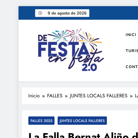
Saltar
9 de agosto de 2026
al
contenido
INICI
TURI
CONT
De festa en festa 2.0
Inicio
FALLES
JUNTES LOCALS FALLERES
L
FALLES 2025
JUNTES LOCALS FALLERES
La Falla Bernat Aliño 