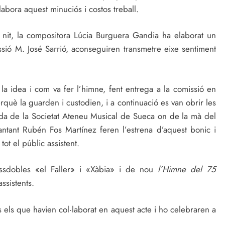
bora aquest minuciós i costos treball.
a nit, la compositora Lúcia Burguera Gandia ha elaborat un
ssió M. José Sarrió, aconseguiren transmetre eixe sentiment
 la idea i com va fer l’himne, fent entrega a la comissió en
rquè la guarden i custodien, i a continuació es van obrir les
nda de la Societat Ateneu Musical de Sueca on de la mà del
antant Rubén Fos Martínez feren l’estrena d’aquest bonic i
tot el públic assistent.
passdobles «el Faller» i «Xàbia» i de nou
l’Himne del 75
ssistents.
ts els que havien col·laborat en aquest acte i ho celebraren a