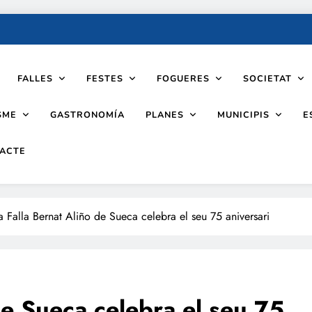
FALLES
FESTES
FOGUERES
SOCIETAT
SME
PLANES
MUNICIPIS
GASTRONOMÍA
E
ACTE
a Falla Bernat Aliño de Sueca celebra el seu 75 aniversari
de Sueca celebra el seu 75