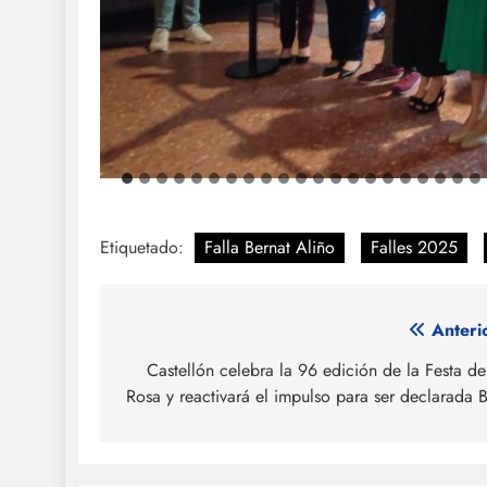
Etiquetado:
Falla Bernat Aliño
Falles 2025
Navegación
Anteri
de
Castellón celebra la 96 edición de la Festa de
Rosa y reactivará el impulso para ser declarada 
entradas