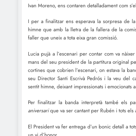
Ivan Moreno, ens contaren detalladament com s’ela
I per a finalitzar ens esperava la sorpresa de l
himne que amb la lletra de la fallera de la comi
faller que uneix a tota eixa gran comissió.
Lucia pujà a l’escenari per contar com va nàixer
mans del seu president de la partitura original pe
cortines que cobrien l’escenari, on estava la ba
seu Director Santi Escrivà Pedrós i la veu del c
sentit himne, deixant impressionats i emocionats a 
Per finalitzar la banda interpretà també els 
aniversari
que va ser cantant per Rubén i tots els a
El President va fer entrega d’un bonic detall a to
un vi d’honor.