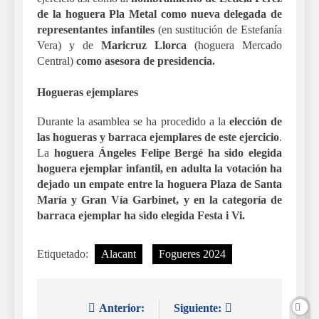
de la hoguera Pla Metal como nueva delegada de
representantes infantiles
(en sustitución de Estefanía
Vera) y de
Maricruz Llorca
(hoguera Mercado
Central)
como asesora de presidencia.
Hogueras ejemplares
Durante la asamblea se ha procedido a la
elección de
las hogueras y barraca ejemplares de este ejercicio
.
La
hoguera Ángeles Felipe Bergé ha sido elegida
hoguera ejemplar infantil, en adulta la votación ha
dejado un empate entre la hoguera Plaza de Santa
María y Gran Vía Garbinet, y en la categoría de
barraca ejemplar ha sido elegida Festa i Vi.
Etiquetado:
Alacant
Fogueres 2024
Anterior:
Siguiente:
Navegación