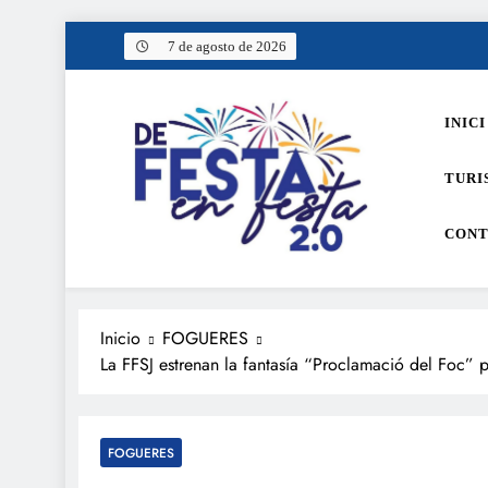
Saltar
7 de agosto de 2026
al
contenido
INICI
TURI
CONT
De festa en festa 2.0
Inicio
FOGUERES
La FFSJ estrenan la fantasía “Proclamació del Foc” p
FOGUERES