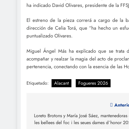
ha indicado David Olivares, presidente de la FFSJ
El estreno de la pieza correrá a cargo de la 
dirección de Celia Torá, que “ha hecho un esf
puntualizado Olivares.
Miguel Ángel Más ha explicado que se trata 
acompañar y realzar la magia del acto de proclam
pertenencia, conectando con la esencia de las Ho
Etiquetado:
Alacant
Fogueres 2026
Navegación
Anteri
de
Loreto Brotons y María José Sáez, mantenedoras
les bellees del foc i les seues dames d´honor 2
entradas