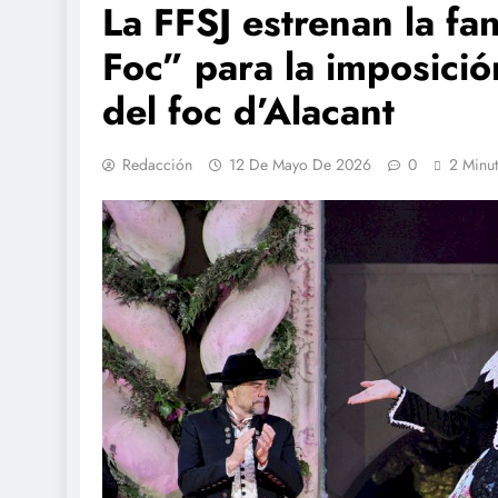
La FFSJ estrenan la fa
Foc” para la imposició
del foc d’Alacant
Redacción
12 De Mayo De 2026
0
2 Minu