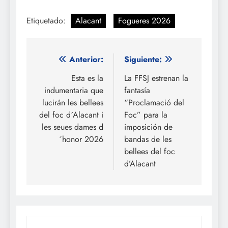
Etiquetado:
Alacant
Fogueres 2026
Navegación
Anterior:
Siguiente:
de
Esta es la
La FFSJ estrenan la
indumentaria que
fantasía
entradas
lucirán les bellees
“Proclamació del
del foc d´Alacant i
Foc” para la
les seues dames d
imposición de
´honor 2026
bandas de les
bellees del foc
d’Alacant