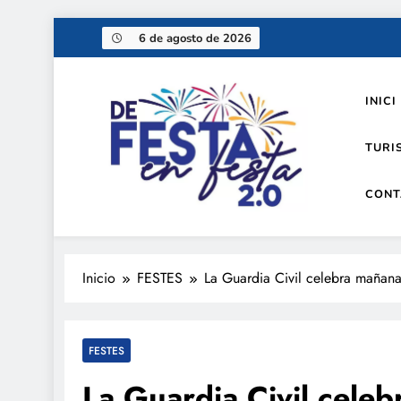
Saltar
6 de agosto de 2026
al
contenido
INICI
TURI
CONT
De festa en festa 2.0
Inicio
FESTES
La Guardia Civil celebra mañana 
FESTES
La Guardia Civil celeb