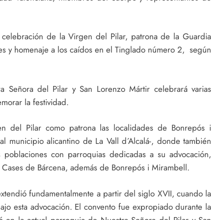
a celebración de la Virgen del Pilar, patrona de la Guardia
es y homenaje a los caídos en el Tinglado número 2, según
ra Señora del Pilar y San Lorenzo Mártir celebrará varias
morar la festividad.
en del Pilar como patrona las localidades de Bonrepós i
l municipio alicantino de La Vall d´Alcalá-, donde también
s poblaciones con parroquias dedicadas a su advocación,
s Cases de Bárcena, además de Bonrepós i Mirambell.
extendió fundamentalmente a partir del siglo XVII, cuando la
jo esta advocación. El convento fue expropiado durante la
ó en la actual parroquia de Nuestra Señora del Pilar y San