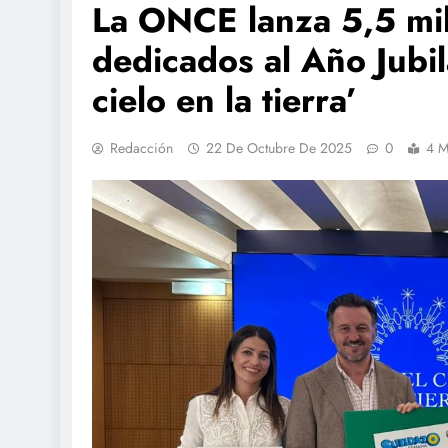
La ONCE lanza 5,5 mi
dedicados al Año Jubil
cielo en la tierra’
Redacción
22 De Octubre De 2025
0
4 M