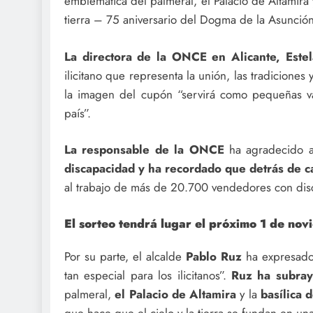
emblemática del palmeral, el Palacio de Altamira y
tierra – 75 aniversario del Dogma de la Asunción
La directora de la ONCE en Alicante,
Este
ilicitano que representa la unión, las tradicione
la imagen del cupón “servirá como pequeñas val
país”.
La responsable de la ONCE
ha agradecido a
discapacidad y ha recordado que detrás de 
al trabajo de más de 20.700 vendedores con disc
El sorteo tendrá lugar el próximo 1 de nov
Por su parte, el alcalde
Pablo Ruz
ha expresado 
tan especial para los ilicitanos”.
Ruz ha subray
palmeral,
el Palacio de Altamira
y la
basílica 