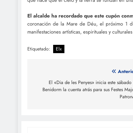
que hace que el cielo y la tierra se fundan en una
El alcalde ha recordado que este cupón conm
coronación de la Mare de Déu, el próximo 1 de
manifestaciones artísticas, espirituales y cultura
Etiquetado:
Elx
Navegación
Anteri
de
El «Dia de les Penyes» inicia este sábado
Benidorm la cuenta atrás para sus Festes Maj
entradas
Patron