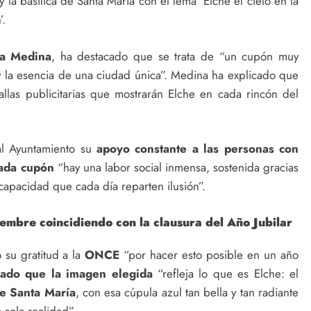
 la basílica de Santa María con el lema ‘Elche el cielo en la
’.
la Medina
, ha destacado que se trata de “un cupón muy
s y la esencia de una ciudad única”. Medina ha explicado que
las publicitarias que mostrarán Elche en cada rincón del
l Ayuntamiento su
apoyo constante a las personas con
cada cupón
“hay una labor social inmensa, sostenida gracias
apacidad que cada día reparten ilusión”.
iembre coincidiendo con la clausura del Año Jubilar
su gratitud a la
ONCE
“por hacer esto posible en un año
ado que la imagen elegida
“refleja lo que es Elche: el
de Santa María
, con esa cúpula azul tan bella y tan radiante