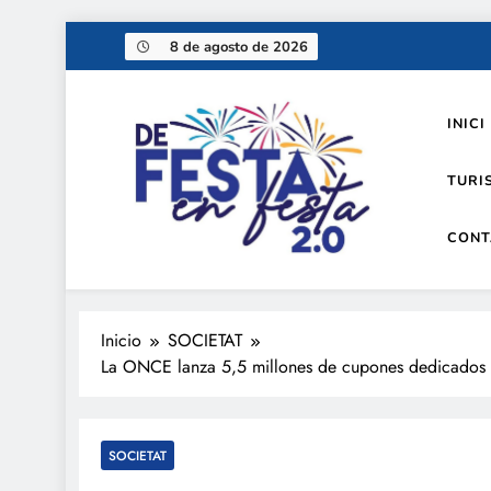
Saltar
8 de agosto de 2026
al
contenido
INICI
TURI
CONT
De festa en festa 2.0
Inicio
SOCIETAT
La ONCE lanza 5,5 millones de cupones dedicados al 
SOCIETAT