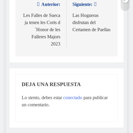
Anterior:
Siguiente:
Navegación
de
Les Falles de Sueca
Las Hogueras
ja tenen les Corts d
disfrutan del
entradas
´Honor de les
Certamen de Paellas
Falleres Majors
2023
DEJA UNA RESPUESTA
Lo siento, debes estar
conectado
para publicar
un comentario.