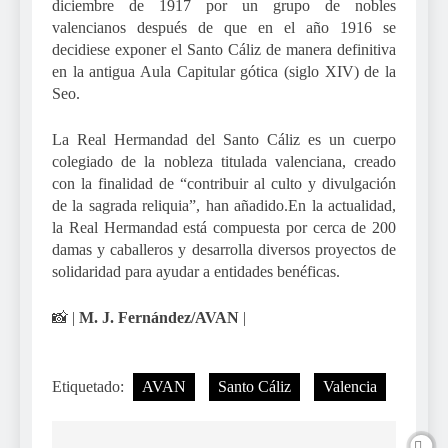
diciembre de 1917 por un grupo de nobles
valencianos despu
é
s de que en el año 1916 se
decidiese exponer el Santo Cáliz de manera definitiva
en la antigua Aula Capitular gó
tica (s
iglo
XIV) de la
Seo.
La Real Hermandad del Santo Cáliz es un cuerpo
colegiado de la nobleza titulada valenciana, creado
con la finalidad de “contribuir al culto y divulgación
de la sagrada reliquia”, han añadido.En la actualidad,
la Real Hermandad está compuesta por cerca de 200
damas y caballeros y desarrolla diversos proyectos de
solidaridad para ayudar a entidades ben
é
ficas.
📸 |
M. J. Fernández/AVAN
|
Etiquetado:
AVAN
Santo Cáliz
Valencia