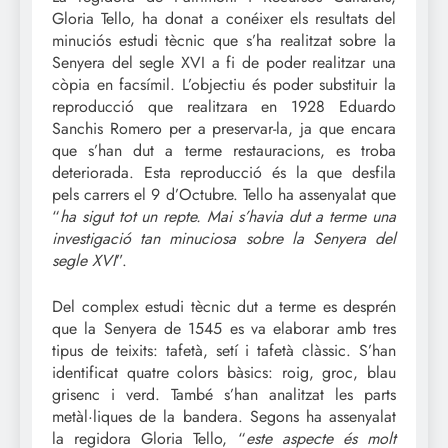
Gloria Tello, ha donat a conéixer els resultats del
minuciós estudi tècnic que s’ha realitzat sobre la
Senyera del segle XVI a fi de poder realitzar una
còpia en facsímil. L’objectiu és poder substituir la
reproducció que realitzara en 1928 Eduardo
Sanchis Romero per a preservar-la, ja que encara
que s’han dut a terme restauracions, es troba
deteriorada. Esta reproducció és la que desfila
pels carrers el 9 d’Octubre. Tello ha assenyalat que
“
ha sigut tot un repte. Mai s’havia dut a terme una
investigació tan minuciosa sobre la Senyera del
segle XVI
”.
Del complex estudi tècnic dut a terme es desprén
que la Senyera de 1545 es va elaborar amb tres
tipus de teixits: tafetà, setí i tafetà clàssic. S’han
identificat quatre colors bàsics: roig, groc, blau
grisenc i verd. També s’han analitzat les parts
metàl·liques de la bandera. Segons ha assenyalat
la regidora Gloria Tello, “
este aspecte és molt