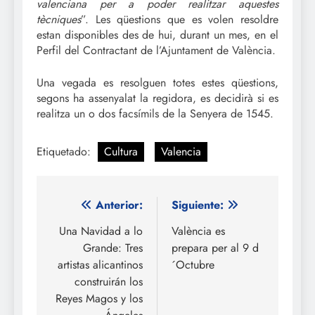
valenciana per a poder realitzar aquestes
tècniques
”. Les qüestions que es volen resoldre
estan disponibles des de hui, durant un mes, en el
Perfil del Contractant de l’Ajuntament de València.
Una vegada es resolguen totes estes qüestions,
segons ha assenyalat la regidora, es decidirà si es
realitza un o dos facsímils de la Senyera de 1545.
Etiquetado:
Cultura
Valencia
Navegación
Anterior:
Siguiente:
de
Una Navidad a lo
València es
Grande: Tres
prepara per al 9 d
entradas
artistas alicantinos
´Octubre
construirán los
Reyes Magos y los