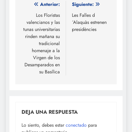
Navegación
Anterior:
Siguiente:
de
Los Floristas
Les Falles d
valencianos y las
´Alaquàs estrenen
entradas
tunas universitarias
presidències
rinden mañana su
tradicional
homenaje a la
Virgen de los
Desamparados en
su Basílica
DEJA UNA RESPUESTA
Lo siento, debes estar
conectado
para