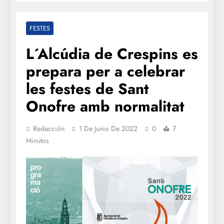
FESTES
L´Alcúdia de Crespins es
prepara per a celebrar
les festes de Sant
Onofre amb normalitat
Redacción
1 De Junio De 2022
0
7
Minutos