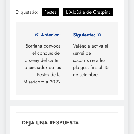
Etiquetado:
Festes
L´Alcúdia de Crespins
Navegación
Anterior:
Siguiente:
de
Borriana convoca
València activa el
el concurs del
servei de
entradas
disseny del cartell
socorrisme a les
anunciador de les
platges, fins al 15
Festes de la
de setembre
Misericòrdia 2022
DEJA UNA RESPUESTA