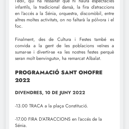
l’edil, qui ha ressaltat que hi haurà espectacles
infantils, la tradicional dansà, la fira d’atraccions
en l’accés a la Sénia, orquestra, discomòbil, entre
altres moltes activitats, on no faltarà la pólvora i el
foc.
Finalment, des de Cultura i Festes també es
convida a la gent de les poblacions veïnes a
sumar-se i divertir-se «a les nostres festes perquè
seran molt benvinguts», ha remarcat Albalat.
PROGRAMACIÓ SANT ONOFRE
2022
DIVENDRES, 10 DE JUNY 2022
-13.00 TRACA a la plaça Constitució.
-17.00 FIRA D’ATRACCIONS en l’accés de la
Sénia.