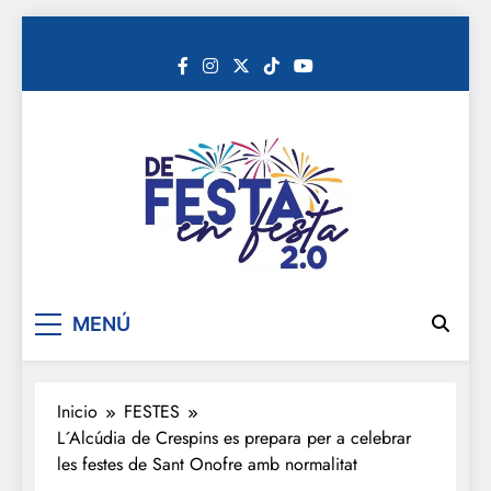
Saltar
al
contenido
De festa en festa 2.0
MENÚ
Inicio
FESTES
L´Alcúdia de Crespins es prepara per a celebrar
les festes de Sant Onofre amb normalitat