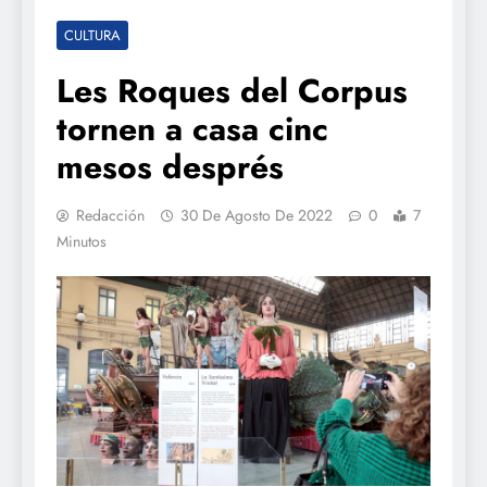
CULTURA
Les Roques del Corpus
tornen a casa cinc
mesos després
Redacción
30 De Agosto De 2022
0
7
Minutos