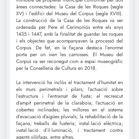
àrees connectades: la Casa de les Roques (segle
XV) i l’edifici del Museu del Corpus (segle XVIII).
La construcció de la Casa de les Roques va ser
ordenada per Pere el Cerimoniós entre els anys
1435 i 1447, amb la finalitat de guardar les roques
i els objectes que acompanyaven la processó del
Corpus. De fet, en la façana destaca l’enorme
porta per on ixen les carrosses. El Museu del
Corpus va ser reconegut com a espai museogràfic
per la Conselleria de Cultura en 2018.
La intervenció ha inclòs el tractament d’humitat en
els murs perimetrals i pilars; l’actuació sobre
l’estructura i l’entramat de fusta; el recrescut
d’ampit perimetral de la claraboia; l’actuació en
cobertes inclinades; les millores en el sistema
d’evacuació d’aigües pluvials; la rehabilitació de la
façana; treballs de fusteria; instal·lació elèctrica;
instal·lació d’il·luminació, i tractament contra
agents xilòfags, entre altres.