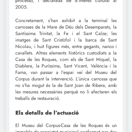
processó, i declarada bé d’interés cultural al
2005.
Concretament, s’han exhibit a la terminal les
carrosses de la Mare de Déu dels Desemparats, la
Santíssima Trinitat, la Fe i el Sant Calze; les
imatges de Sant Cristòfol i la barca de Sant
Nicolau, i huit figures més, entre gegants, nanos i
cavallets. Altres elements històrics custodiats a la
Casa de les Roques, com els de Sant Miquel, la
Diablera, la Puríssima, Sant Vicent, València i la
Fama, van passar a l’espai veí del Museu del
Corpus durant la intervenció. L’única carrossa que
no s’ha mogut és la de Sant Joan de Ribera, amb
les mesures necessàries perquè no li afectaren els
treballs de restauració.
Els detalls de l’actuació
El Museu del Corpus-Casa de les Roques és un
immoble de propietat municipal conformat per dos