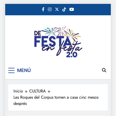
Saltar
al
contenido
De festa en festa 2.0
MENÚ
Inicio
CULTURA
Les Roques del Corpus tornen a casa cinc mesos
després