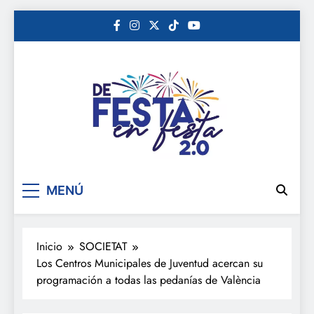
Saltar
al
contenido
De festa en festa 2.0
MENÚ
Inicio
SOCIETAT
Los Centros Municipales de Juventud acercan su
programación a todas las pedanías de València