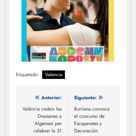
Etiquetado:
Valencia
Navegación
Anterior:
Siguiente:
de
València cedeix les
Burriana convoca
Drassanes a
el concurso de
entradas
Algemesí per
Escaparates y
celebrar la 31
Decoración