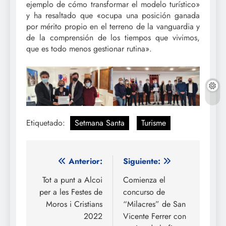
ejemplo de cómo transformar el modelo turístico»
y ha resaltado que «ocupa una posición ganada
por mérito propio en el terreno de la vanguardia y
de la comprensión de los tiempos que vivimos,
que es todo menos gestionar rutina».
Etiquetado:
Setmana Santa
Turisme
Navegación
Anterior:
Siguiente:
de
Tot a punt a Alcoi
Comienza el
per a les Festes de
concurso de
entradas
Moros i Cristians
“Milacres” de San
2022
Vicente Ferrer con