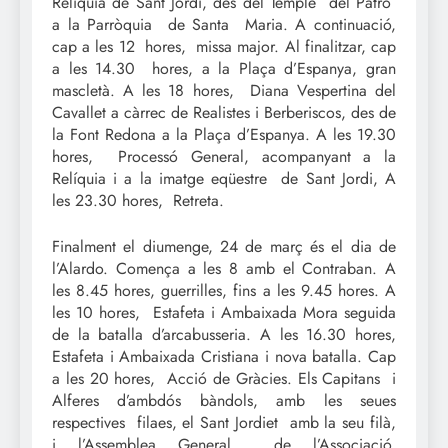
Relíquia de Sant Jordi, des del Temple del Patró
a la Parròquia de Santa Maria. A continuació,
cap a les 12 hores, missa major. Al finalitzar, cap
a les 14.30 hores, a la Plaça d’Espanya, gran
mascletà. A les 18 hores, Diana Vespertina del
Cavallet a càrrec de Realistes i Berberiscos, des de
la Font Redona a la Plaça d’Espanya. A les 19.30
hores, Processó General, acompanyant a la
Relíquia i a la imatge eqüestre de Sant Jordi, A
les 23.30 hores, Retreta.
Finalment el diumenge, 24 de març és el dia de
l’Alardo. Comença a les 8 amb el Contraban. A
les 8.45 hores, guerrilles, fins a les 9.45 hores. A
les 10 hores, Estafeta i Ambaixada Mora seguida
de la batalla d’arcabusseria. A les 16.30 hores,
Estafeta i Ambaixada Cristiana i nova batalla. Cap
a les 20 hores, Acció de Gràcies. Els Capitans i
Alferes d’ambdós bàndols, amb les seues
respectives filaes, el Sant Jordiet amb la seu filà,
i l’Assemblea General de l’Associació,