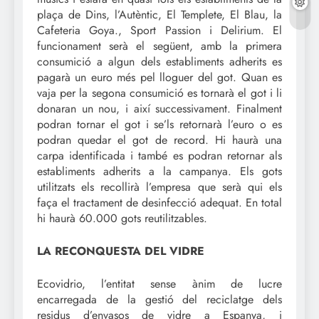
plaça de Dins, l’Autèntic, El Templete, El Blau, la
Cafeteria Goya., Sport Passion i Delirium. El
funcionament serà el següent, amb la primera
consumició a algun dels establiments adherits es
pagarà un euro més pel lloguer del got. Quan es
vaja per la segona consumició es tornarà el got i li
donaran un nou, i així successivament. Finalment
podran tornar el got i se’ls retornarà l’euro o es
podran quedar el got de record. Hi haurà una
carpa identificada i també es podran retornar als
establiments adherits a la campanya. Els gots
utilitzats els recollirà l’empresa que serà qui els
faça el tractament de desinfecció adequat. En total
hi haurà 60.000 gots reutilitzables.
LA RECONQUESTA DEL VIDRE
Ecovidrio, l’entitat sense ànim de lucre
encarregada de la gestió del reciclatge dels
residus d’envasos de vidre a Espanya, i