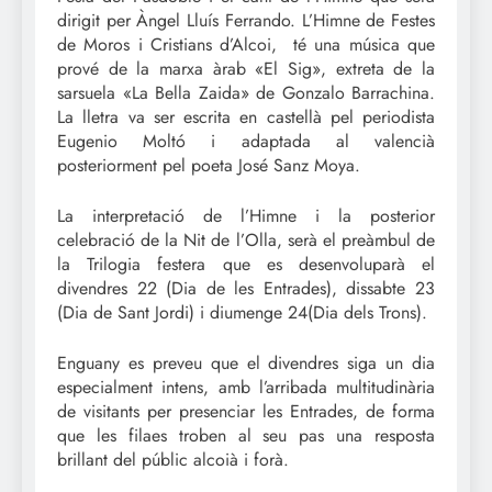
dirigit per Àngel Lluís Ferrando. L’Himne de Festes
de Moros i Cristians d’Alcoi, té una música que
prové de la marxa àrab «El Sig», extreta de la
sarsuela «La Bella Zaida» de Gonzalo Barrachina.
La lletra va ser escrita en castellà pel periodista
Eugenio Moltó i adaptada al valencià
posteriorment pel poeta José Sanz Moya.
La interpretació de l’Himne i la posterior
celebració de la Nit de l’Olla, serà el preàmbul de
la Trilogia festera que es desenvoluparà el
divendres 22 (Dia de les Entrades), dissabte 23
(Dia de Sant Jordi) i diumenge 24(Dia dels Trons).
Enguany es preveu que el divendres siga un dia
especialment intens, amb l’arribada multitudinària
de visitants per presenciar les Entrades, de forma
que les filaes troben al seu pas una resposta
brillant del públic alcoià i forà.