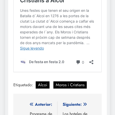
Etiquetado:
Alcoi
Moros i Cristians
Navegación
Anterior:
Siguiente:
de
Programa de
Los hoteles de