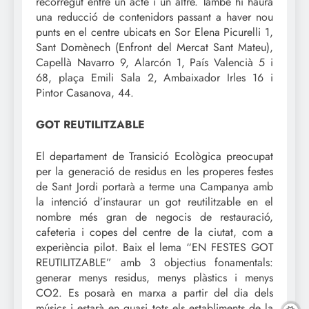
recorregut entre un acte i un altre. També hi haurà
una reducció de contenidors passant a haver nou
punts en el centre ubicats en Sor Elena Picurelli 1,
Sant Domènech (Enfront del Mercat Sant Mateu),
Capellà Navarro 9, Alarcón 1, País Valencià 5 i
68, plaça Emili Sala 2, Ambaixador Irles 16 i
Pintor Casanova, 44.
GOT REUTILITZABLE
El departament de Transició Ecològica preocupat
per la generació de residus en les properes festes
de Sant Jordi portarà a terme una Campanya amb
la intenció d’instaurar un got reutilitzable en el
nombre més gran de negocis de restauració,
cafeteria i copes del centre de la ciutat, com a
experiència pilot. Baix el lema “EN FESTES GOT
REUTILITZABLE” amb 3 objectius fonamentals:
generar menys residus, menys plàstics i menys
CO2. Es posarà en marxa a partir del dia dels
músics i estarà en quasi tots els establiments de la