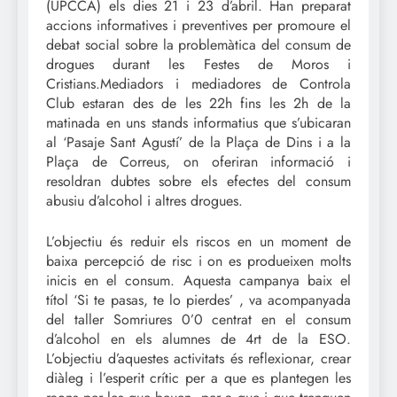
(UPCCA) els dies 21 i 23 d’abril. Han preparat
accions informatives i preventives per promoure el
debat social sobre la problemàtica del consum de
drogues durant les Festes de Moros i
Cristians.Mediadors i mediadores de Controla
Club estaran des de les 22h fins les 2h de la
matinada en uns stands informatius que s’ubicaran
al ‘Pasaje Sant Agustí’ de la Plaça de Dins i a la
Plaça de Correus, on oferiran informació i
resoldran dubtes sobre els efectes del consum
abusiu d’alcohol i altres drogues.
L’objectiu és reduir els riscos en un moment de
baixa percepció de risc i on es produeixen molts
inicis en el consum. Aquesta campanya baix el
títol ‘Si te pasas, te lo pierdes’ , va acompanyada
del taller Somriures 0’0 centrat en el consum
d’alcohol en els alumnes de 4rt de la ESO.
L’objectiu d’aquestes activitats és reflexionar, crear
diàleg i l’esperit crític per a que es plantegen les