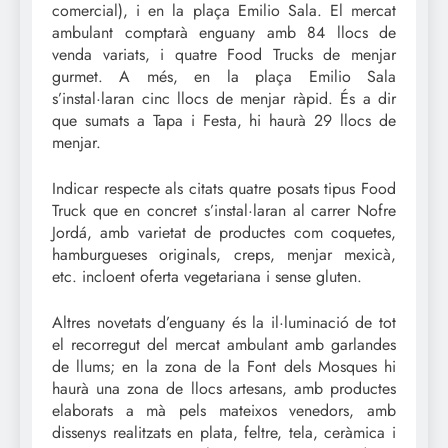
comercial), i en la plaça Emilio Sala. El mercat
ambulant comptarà enguany amb 84 llocs de
venda variats, i quatre Food Trucks de menjar
gurmet. A més, en la plaça Emilio Sala
s’instal·laran cinc llocs de menjar ràpid. És a dir
que sumats a Tapa i Festa, hi haurà 29 llocs de
menjar.
Indicar respecte als citats quatre posats tipus Food
Truck que en concret s’instal·laran al carrer Nofre
Jordá, amb varietat de productes com coquetes,
hamburgueses originals, creps, menjar mexicà,
etc. incloent oferta vegetariana i sense gluten.
Altres novetats d’enguany és la il·luminació de tot
el recorregut del mercat ambulant amb garlandes
de llums; en la zona de la Font dels Mosques hi
haurà una zona de llocs artesans, amb productes
elaborats a mà pels mateixos venedors, amb
dissenys realitzats en plata, feltre, tela, ceràmica i