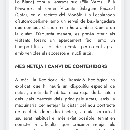
Lo Blanc) com a l’entrada sud (Filà Verds i Filà
Navarros, al carrer Vicente Balaguer Pascual
(Cata), en el recinte del Monòlit i a l’esplanada
d’automodelisme. amb un servei de bus-llançadera
que connectarà cada mitja hora amb el Centre de
la ciutat. D’aquesta manera, es pretén oferir als
visitants forans un aparcament fàcil amb un
transport fins al cor de la Festa, per no col·lapsar
amb vehicles els accessos al nucli urbà.
MÉS NETEJA I CANVI DE CONTENIDORS
A més, la Regidoria de Transició Ecològica ha
explicat que hi haurà un dispositiu especial de
neteja, a més de l’habitual encarregat de la neteja
dels vials després dels principals actes, amb la
maquinària per netejar la ciutat del nou contracte
de recollida de residus i neteja, la ciutat tornarà al
seu estat habitual el més aviat possible, tenint en
compte la dificultat que presenta netejar els