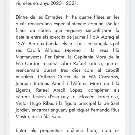
viure-les els anys 2020 i 2021.
Dintre de les Entrades, hi ha quatre filaes en les
quals recaurà una especial atenció com ho són les
filaes de càrrec que enguany simbolitzaran la
batalla entre els exercits de Jaume I i d’Al-Azraq al
1276. Per una banda, els cristians, encapçalats pel
seu Capità Alfonso Moreno i la seua filà
Muntanyesos. Per l’altra, la Capitania Mora de la
Filà Cordón recaurà sobre Rafael Tortosa, que es
reencarnarà durant tres dies com el cabdill
musulmà. L’Alferes Cristià de la Filà Cruzados,
Joaquín Brotons Aracil i l’Alferes Moro de Filà
Ligeros, Rafael Aracil López, completen els
càrrecs festers d’enguany, el Mossén Torregrosa,
Víctor Hugo Ribes i la figura principal la de Sant
Jordiet, encarnat enguany pel xiquet Fernando Rius
Mestre, de la filà Xano.
Entre els preparatius d’última hora, com és