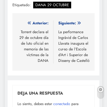
Etiquetado:
DANA 29 OCTUBRE
Navegación
Anterior:
Siguiente:
de
Torrent declara el
La performance
29 de octubre día
Ingràvid de Carlos
entradas
de luto oficial en
Llavata inaugura el
memoria de las
cur-so de l’Escola
víctimas de la
d’Art i Superior de
DANA
Disseny de Castelló
DEJA UNA RESPUESTA
Lo siento, debes estar
conectado
para