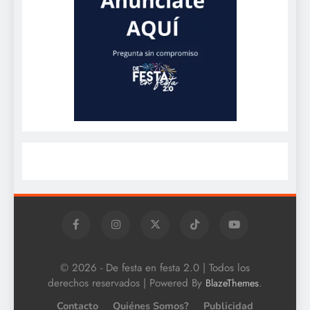
© 2026 - De festa en festa 2.0 | Todos los
derechos reservados | Powered By
.
BlazeThemes
Contacto
Quiénes Somos?
Publicidad