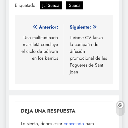
Etiquetado:
JLFSueca
Sueca
Navegación
Anterior:
Siguiente:
de
Una multitudinaria
Turisme CV lanza
mascletà concluye
la campaña de
entradas
el ciclo de pólvora
difusión
en los barrios
promocional de les
Fogueres de Sant
Joan
DEJA UNA RESPUESTA
Lo siento, debes estar
conectado
para