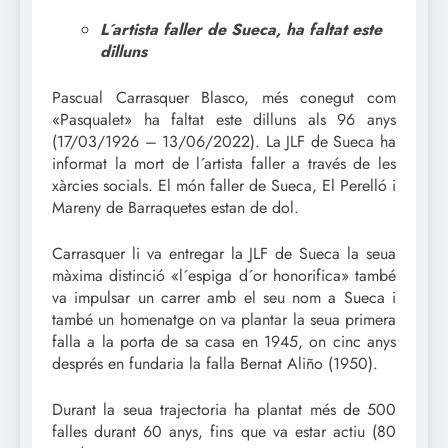
L´artista faller de Sueca, ha faltat este
dilluns
Pascual Carrasquer Blasco, més conegut com
«Pasqualet» ha faltat este dilluns als 96 anys
(17/03/1926 – 13/06/2022). La JLF de Sueca ha
informat la mort de l´artista faller a través de les
xàrcies socials. El món faller de Sueca, El Perelló i
Mareny de Barraquetes estan de dol.
Carrasquer li va entregar la JLF de Sueca la seua
màxima distinció «l´espiga d´or honorifica» també
va impulsar un carrer amb el seu nom a Sueca i
també un homenatge on va plantar la seua primera
falla a la porta de sa casa en 1945, on cinc anys
després en fundaria la falla Bernat Aliño (1950).
Durant la seua trajectoria ha plantat més de 500
falles durant 60 anys, fins que va estar actiu (80