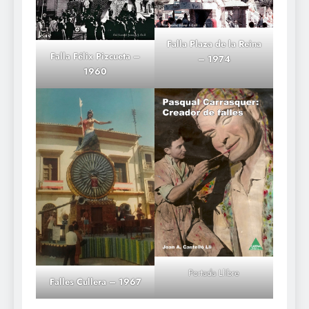
Falla Plaza de la Reina
Falla Félix Pizcueta –
– 1974
1960
Portada Llibre
Falles Cullera – 1967