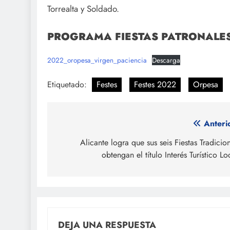
Torrealta y Soldado.
PROGRAMA FIESTAS PATRONALE
2022_oropesa_virgen_paciencia
Descarga
Etiquetado:
Festes
Festes 2022
Orpesa
Navegación
Anteri
de
Alicante logra que sus seis Fiestas Tradicio
obtengan el título Interés Turístico Lo
entradas
DEJA UNA RESPUESTA