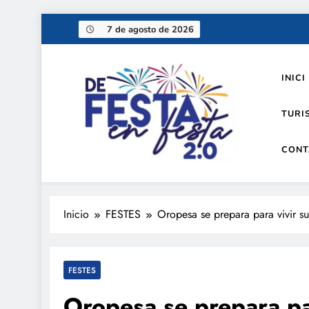
Saltar
7 de agosto de 2026
al
contenido
INICI
TURI
CONT
De festa en festa 2.0
Inicio
FESTES
Oropesa se prepara para vivir su
FESTES
Oropesa se prepara par