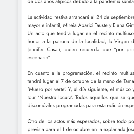
de dos años atípicos debido a la pandemia sanitar
La actividad festiva arrancará el 24 de septiembr
mayor e infantil, Mireia Aparici Tauste y Elena G
Un acto que tendrá lugar en el recinto multiusos
honor a la patrona de la localidad, la Virgen de
Jennifer Casañ, quien recuerda que “por pr
escenario”.
En cuanto a la programación, el recinto multiu
tendrá lugar el 7 de octubre de la mano de Tamar
‘Muero por verte’. Y, al día siguiente, el músico
tour ‘Nuestra locura’. Todos aquellos que se 
discomóviles programadas para esta edición espec
Otro de los actos más esperados, sobre todo por 
prevista para el 1 de octubre en la explanada José