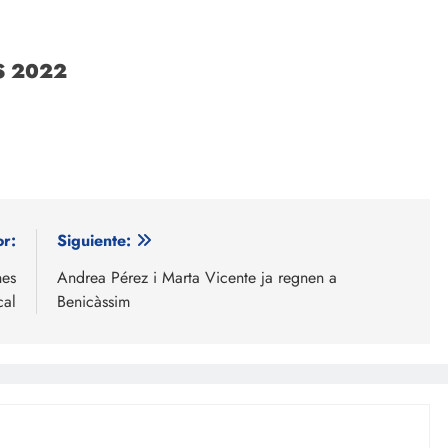
S 2022
or:
Siguiente:
nes
Andrea Pérez i Marta Vicente ja regnen a
cal
Benicàssim