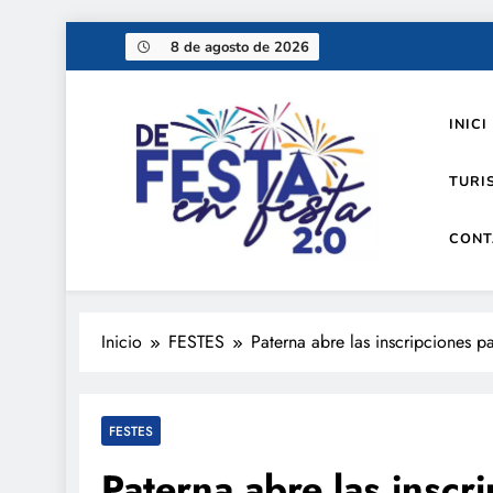
Saltar
8 de agosto de 2026
al
contenido
INICI
TURI
CONT
De festa en festa 2.0
Inicio
FESTES
Paterna abre las inscripciones p
FESTES
Paterna abre las inscr