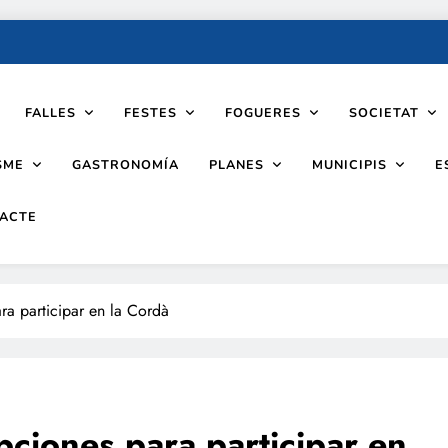
FALLES
FESTES
FOGUERES
SOCIETAT
SME
PLANES
MUNICIPIS
GASTRONOMÍA
E
ACTE
ara participar en la Cordà
ipciones para participar en