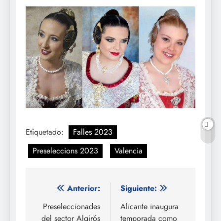
Etiquetado:
Falles 2023
Preseleccions 2023
Valencia
Navegación
Anterior:
Siguiente:
de
Preseleccionades
Alicante inaugura
del sector Algirós
temporada como