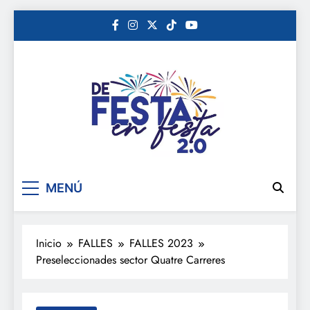
Saltar
al
contenido
De festa en festa 2.0
MENÚ
Inicio
FALLES
FALLES 2023
Preseleccionades sector Quatre Carreres