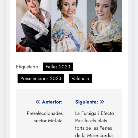
Etiquetado:
Falles 2023
Preseleccions 2023
Valencia
Navegación
Anterior:
Siguiente:
de
Preseleccionades
La Fumiga i Efecto
sector Mislata
Pasillo els plats
entradas
forts de les Festes
de la Misericòrdia