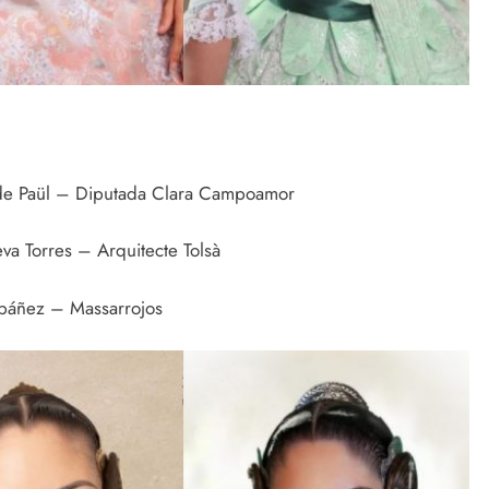
 de Paül – Diputada Clara Campoamor
va Torres – Arquitecte Tolsà
Ibáñez – Massarrojos