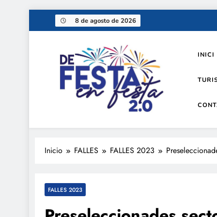
Saltar
8 de agosto de 2026
al
contenido
INICI
TURI
CONT
De festa en festa 2.0
Inicio
FALLES
FALLES 2023
Preseleccionad
FALLES 2023
Preseleccionades sect