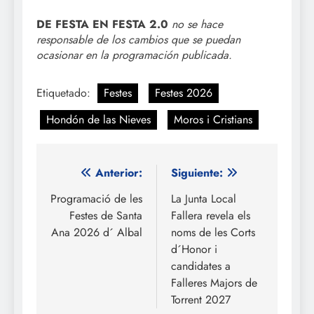
DE FESTA EN FESTA 2.0
no se hace
responsable de los cambios que se puedan
ocasionar en la programación publicada.
Etiquetado:
Festes
Festes 2026
Hondón de las Nieves
Moros i Cristians
Navegación
Anterior:
Siguiente:
de
Programació de les
La Junta Local
Festes de Santa
Fallera revela els
entradas
Ana 2026 d´ Albal
noms de les Corts
d´Honor i
candidates a
Falleres Majors de
Torrent 2027