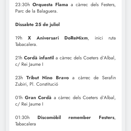
23:30h
Orquesta Flama
a càrrec dels Festers,
Parc de la Balaguera.
Dissabte 25 de juliol
19h
X Aniversari DoReMixm
, inici ruta
Tabacalera.
21h
Cordà infantil
a càrrec dels Coeters d´Albal,
c/ Rei Jaume I
23h
Tribut Nino Bravo
a càrrec de Serafin
Zubiri, Pl. Constitució
01h
Gran Cordà
a càrrec dels Coeters d´Albal,
c/ Rei Jaume I
01:30h
Discomòbil remember Festers
,
Tabacalera