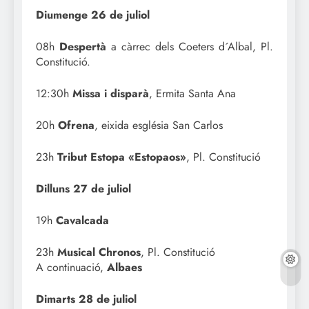
Diumenge 26 de juliol
08h
Despertà
a càrrec dels Coeters d´Albal, Pl.
Constitució.
12:30h
Missa i disparà
, Ermita Santa Ana
20h
Ofrena
, eixida església San Carlos
23h
Tribut Estopa «Estopaos»
, Pl. Constitució
Dilluns 27 de juliol
19h
Cavalcada
23h
Musical Chronos
, Pl. Constitució
A continuació,
Albaes
Dimarts 28 de juliol