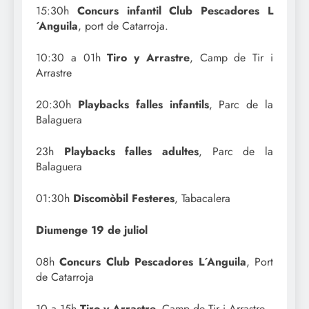
15:30h
Concurs infantil Club Pescadores L
´Anguila
, port de Catarroja.
10:30 a 01h
Tiro y Arrastre
, Camp de Tir i
Arrastre
20:30h
Playbacks falles infantils
, Parc de la
Balaguera
23h
Playbacks falles adultes
, Parc de la
Balaguera
01:30h
Discomòbil Festeres
, Tabacalera
Diumenge 19 de juliol
08h
Concurs Club Pescadores L´Anguila
, Port
de Catarroja
10 a 15h
Tiro y Arrastre,
Camp de Tir i Arrastre