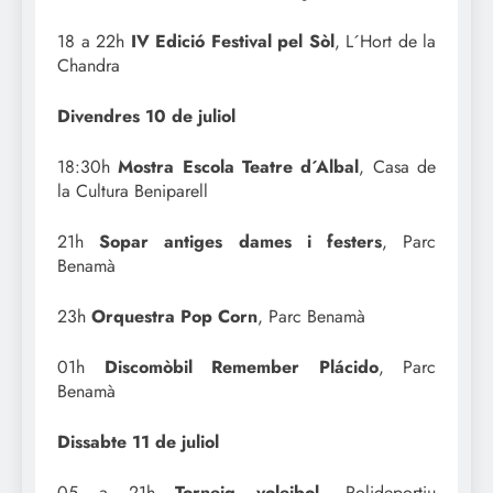
18 a 22h
IV Edició Festival pel Sòl
, L´Hort de la
Chandra
Divendres 10 de juliol
18:30h
Mostra Escola Teatre d´Albal
, Casa de
la Cultura Beniparell
21h
Sopar antiges dames i festers
, Parc
Benamà
23h
Orquestra Pop Corn
, Parc Benamà
01h
Discomòbil Remember Plácido
, Parc
Benamà
Dissabte 11 de juliol
05 a 21h
Torneig voleibol
, Polideportiu