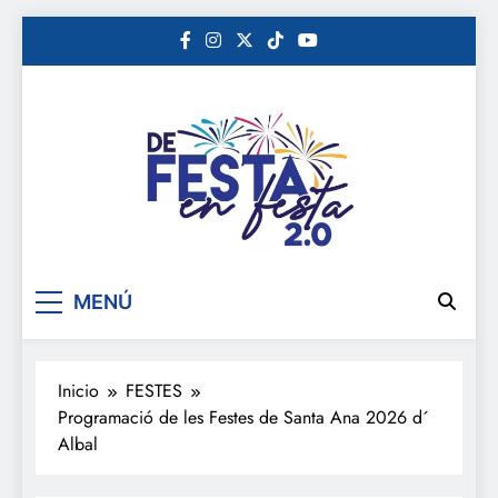
Saltar
al
contenido
De festa en festa 2.0
MENÚ
Inicio
FESTES
Programació de les Festes de Santa Ana 2026 d´
Albal