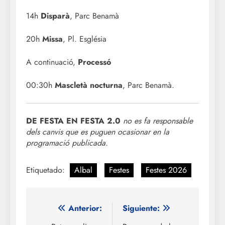
14h
Disparà
, Parc Benamà
20h
Missa
, Pl. Església
A continuació,
Processó
00:30h
Mascletà nocturna
, Parc Benamà.
DE FESTA EN FESTA 2.0
no es fa responsable
dels canvis que es puguen ocasionar en la
programació publicada.
Etiquetado:
Albal
Festes
Festes 2026
Navegación
Anterior:
Siguiente: