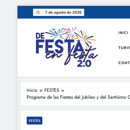
Saltar
7 de agosto de 2026
al
contenido
INICI
TURI
CONT
De festa en festa 2.0
Inicio
FESTES
Programa de las Fiestas del Jubileo y del Santísimo 
FESTES