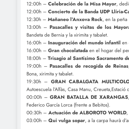
12:00h –
Celebración de la Misa Mayor
, dedi
12:00h –
Concierto de la Banda UDP Llíria-
12:30h –
Mañaneo l’Anxova Rock
, en la peña 
13:00h –
Pasacalles y visitas de los Mayor
Bandeta de Bernia y la xirimita y tabalet.
16:00h –
Inauguración del mundo infantil
en e
16:00h –
Gran chocolatada
en el hogar del pe
18:00h –
Trisagio
al Santísimo Sacramento de
19:00h –
Pasacalles de recogida de Reinas
Bona, xirimita y tabalet.
19:30h –
GRAN CABALGATA MULTICOL
Autoescuela l’Alfàs, Casa Manu, Creueta,Estació
00:00h –
GRAN BATALLA DE XARANGAS
Federico García Lorca (frente a Bebitos).
00:30h –
Actuación de ALBOROTO WORLD
,
03:00h –
Qui vulga sopar
, a la carpa haurà d’a