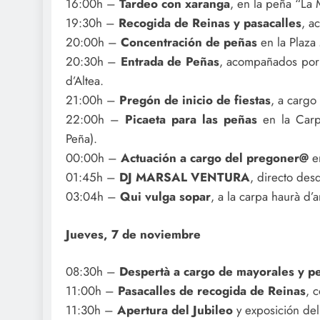
16:00h –
Tardeo con xaranga
, en la peña “La 
19:30h –
Recogida de Reinas y pasacalles
, a
20:00h –
Concentración de peñas
en la Plaza
20:30h –
Entrada de Peñas
, acompañados por l
d’Altea.
21:00h –
Pregón de inicio de fiestas
, a cargo
22:00h –
Picaeta para las peñas
en la Carpa
Peña).
00:00h –
Actuación a cargo del pregoner@
en
01:45h –
DJ MARSAL VENTURA
, directo des
03:04h –
Qui vulga sopar
, a la carpa haurà d’a
Jueves, 7 de noviembre
08:30h –
Despertà a cargo de mayorales y p
11:00h –
Pasacalles de recogida de Reinas
, 
11:30h –
Apertura del Jubileo
y exposición del