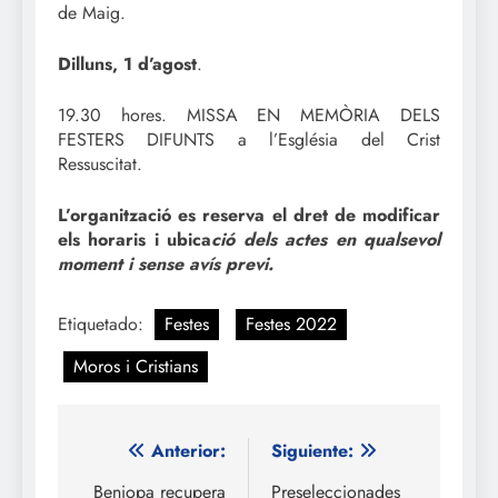
de Maig.
Dilluns, 1 d’agost
.
19.30 hores. MISSA EN MEMÒRIA DELS
FESTERS DIFUNTS a l’Església del Crist
Ressuscitat.
L’organització es reserva el dret de modificar
els horaris i ubica
ció dels actes en qualsevol
moment i sense avís previ.
Etiquetado:
Festes
Festes 2022
Moros i Cristians
Navegación
Anterior:
Siguiente:
de
Beniopa recupera
Preseleccionades