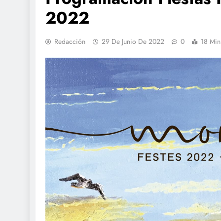
2022
Redacción
29 De Junio De 2022
0
18 Min