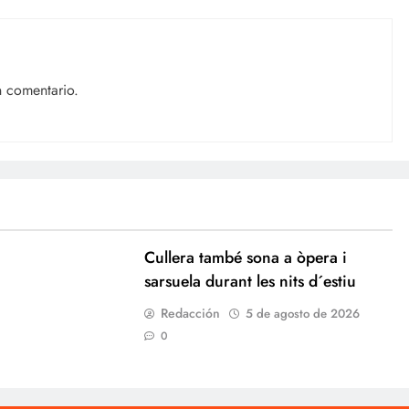
n comentario.
Cullera també sona a òpera i
sarsuela durant les nits d´estiu
Redacción
5 de agosto de 2026
0