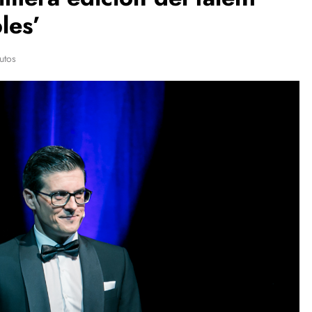
les’
utos