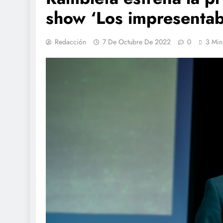
show ‘Los impresentab
Redacción
7 De Octubre De 2022
0
3 Min