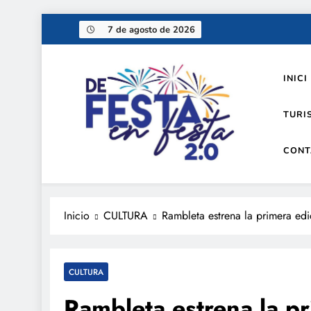
Saltar
7 de agosto de 2026
al
contenido
INICI
TURI
CONT
De festa en festa 2.0
Inicio
CULTURA
Rambleta estrena la primera edi
CULTURA
Rambleta estrena la pr