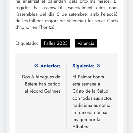
ha analitzat el calendari dels pròxims mesos. El
regidor ha assenyalat especialment cites com
l’assemblea del dia 6 de setembre, amb l’elecció
de les falleres majors de València i les seues Corts
d’honor en l’horitzó.
Etiquetado:
Falles 2023
Valencia
Navegación
Anterior:
Siguiente:
de
Dos Alfàbegues de
El Palmar honra
Bétera han batido
esta semana al
entradas
el récord Guinnes
Cristo de la Salud
con todos sus actos
tradicionales como
la romería con su
imagen por la
Albufera