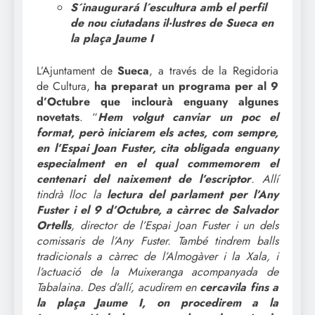
S´inaugurará l´escultura amb el perfil
de nou ciutadans il·lustres de Sueca en
la plaça Jaume I
L’Ajuntament de
Sueca
, a través de la Regidoria
de Cultura,
ha preparat un programa per al 9
d’Octubre que inclourà enguany algunes
novetats
. “
Hem volgut canviar un poc el
format, però iniciarem els actes, com sempre,
en l’Espai Joan Fuster, cita obligada enguany
especialment en el qual commemorem el
centenari del naixement de l’escriptor
. Allí
tindrà lloc la
lectura del parlament per l’Any
Fuster i el 9 d’Octubre, a càrrec de Salvador
Ortells
, director de l’Espai Joan Fuster i un dels
comissaris de l’Any Fuster. També tindrem balls
tradicionals a càrrec de l’Almogàver i la Xala, i
l’actuació de la Muixeranga acompanyada de
Tabalaina. Des d’allí, acudirem en
cercavila fins a
la plaça Jaume I, on procedirem a la