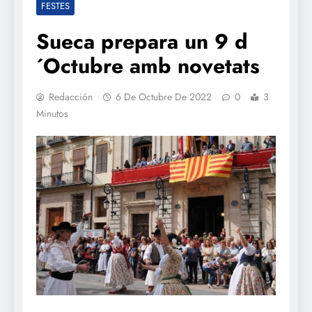
FESTES
Sueca prepara un 9 d
´Octubre amb novetats
Redacción
6 De Octubre De 2022
0
3
Minutos