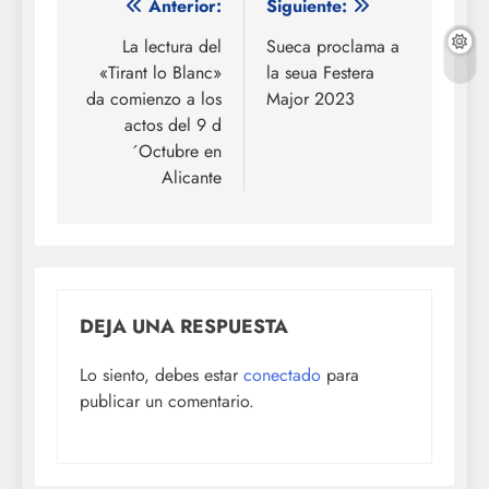
Navegación
Anterior:
Siguiente:
de
La lectura del
Sueca proclama a
«Tirant lo Blanc»
la seua Festera
entradas
da comienzo a los
Major 2023
actos del 9 d
´Octubre en
Alicante
DEJA UNA RESPUESTA
Lo siento, debes estar
conectado
para
publicar un comentario.