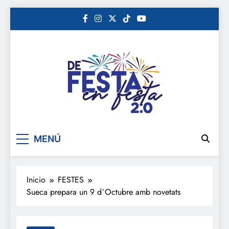
Saltar
al
contenido
De festa en festa 2.0
MENÚ
Inicio
FESTES
Sueca prepara un 9 d´Octubre amb novetats