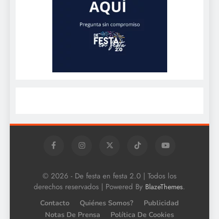
© 2026 - De festa en festa 2.0 | Todos los
derechos reservados | Powered By
.
BlazeThemes
Contacto
Quiénes Somos?
Publicidad
Notas De Prensa
Política De Cookies