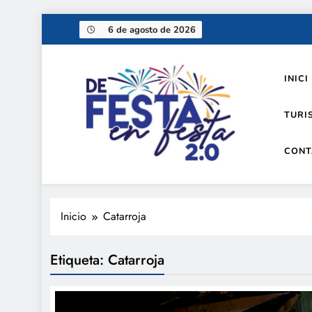
Saltar
6 de agosto de 2026
al
contenido
INICI
TURI
CONT
De festa en festa 2.0
Inicio
Catarroja
Etiqueta:
Catarroja