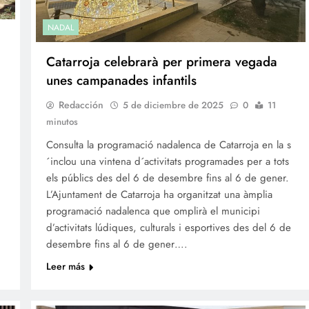
NADAL
Catarroja celebrarà per primera vegada
unes campanades infantils
Redacción
5 de diciembre de 2025
0
11
minutos
Consulta la programació nadalenca de Catarroja en la s
´inclou una vintena d´activitats programades per a tots
els públics des del 6 de desembre fins al 6 de gener.
L’Ajuntament de Catarroja ha organitzat una àmplia
programació nadalenca que omplirà el municipi
d’activitats lúdiques, culturals i esportives des del 6 de
desembre fins al 6 de gener….
Leer más