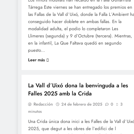
Los ninots indultats han recaído en la Falla Guitarrista
Tárrega Este viernes se han entregado los premios en
las Fallas de la Vall d´Uixó, donde la Falla L´Ambient h
conseguido hacer doblete en ambas fallas. En la
modalidad adulta, el podio lo completaron Les
Llimeres (segunda) y 9 d’Octubre (tercera). Mientras,
en la infantil, La Que Faltava quedó en segundo
puesto…
Leer más
FALLES 2025
JUNTES LOCALS FALLERES
La Vall d´Uixó dona la benvinguda a les
Falles 2025 amb la Crida
Redacción
24 de febrero de 2025
0
3
minutos
Una Crida única dona inici a les Falles de la Vall d´Uix
2025, que degut a les obres de l´edifici de l