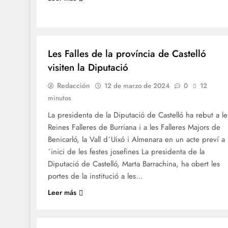
FALLES 2024
Les Falles de la província de Castelló
visiten la Diputació
Redacción
12 de marzo de 2024
0
12
minutos
La presidenta de la Diputació de Castelló ha rebut a le
Reines Falleres de Burriana i a les Falleres Majors de
Benicarló, la Vall d´Uixó i Almenara en un acte preví a 
´inici de les festes josefines La presidenta de la
Diputació de Castelló, Marta Barrachina, ha obert les
portes de la institució a les…
Leer más
FALLES 2024
JUNTES LOCALS FALLERES