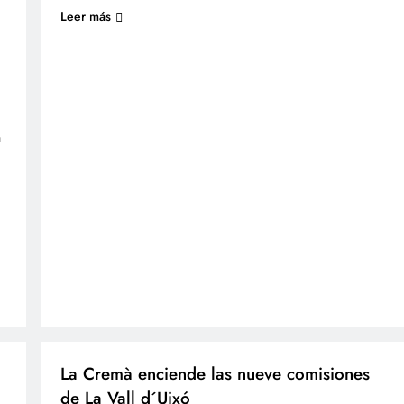
Leer más
a
FALLES 2025
JUNTES LOCALS FALLERES
La Cremà enciende las nueve comisiones
de La Vall d´Uixó