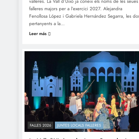
valleres. La Vall d’Uixó ja coneix els noms de les seues
falleres majors per a l’exercici 2027. Alejandra
Fenollosa López i Gabriela Hernández Segarra, les do
pertanyents a la…
Leer más
FALLES 2026
JUNTES LOCALS FALLERES