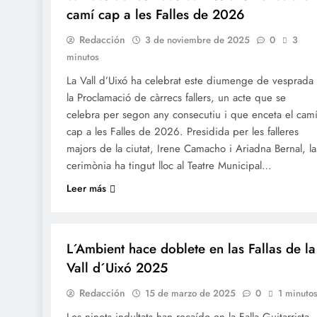
camí cap a les Falles de 2026
Redacción
3 de noviembre de 2025
0
3
minutos
La Vall d’Uixó ha celebrat este diumenge de vesprada
la Proclamació de càrrecs fallers, un acte que se
celebra per segon any consecutiu i que enceta el cam
cap a les Falles de 2026. Presidida per les falleres
majors de la ciutat, Irene Camacho i Ariadna Bernal, la
cerimònia ha tingut lloc al Teatre Municipal…
Leer más
FALLES 2025
JUNTES LOCALS FALLERES
L´Ambient hace doblete en las Fallas de la
Vall d´Uixó 2025
Redacción
15 de marzo de 2025
0
1 minuto