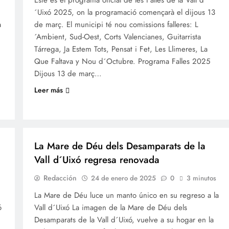
Este es el programa oficial de les Falles de la Vall d
´Uixó 2025, on la programació començarà el dijous 13
a
de març. El municipi té nou comissions falleres: L
´Ambient, Sud-Oest, Corts Valencianes, Guitarrista
Tárrega, Ja Estem Tots, Pensat i Fet, Les Llimeres, La
Que Faltava y Nou d´Octubre. Programa Falles 2025
Dijous 13 de març…
Leer más
FALLES 2025
JUNTES LOCALS FALLERES
La Mare de Déu dels Desamparats de la
Vall d´Uixó regresa renovada
Redacción
24 de enero de 2025
0
3 minutos
La Mare de Déu luce un manto único en su regreso a la
ó
Vall d´Uixó La imagen de la Mare de Déu dels
Desamparats de la Vall d´Uixó, vuelve a su hogar en la