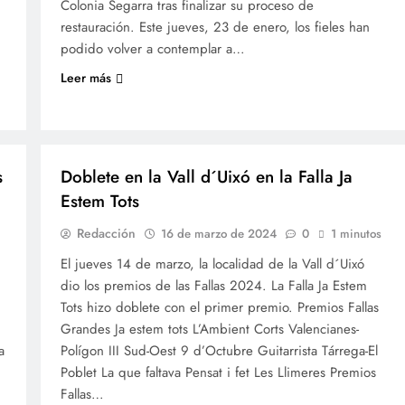
Colonia Segarra tras finalizar su proceso de
restauración. Este jueves, 23 de enero, los fieles han
podido volver a contemplar a…
Leer más
FALLES 2024
JUNTES LOCALS FALLERES
s
Doblete en la Vall d´Uixó en la Falla Ja
Estem Tots
Redacción
16 de marzo de 2024
0
1 minutos
El jueves 14 de marzo, la localidad de la Vall d´Uixó
dio los premios de las Fallas 2024. La Falla Ja Estem
Tots hizo doblete con el primer premio. Premios Fallas
Grandes Ja estem tots L’Ambient Corts Valencianes-
a
Polígon III Sud-Oest 9 d’Octubre Guitarrista Tárrega-El
Poblet La que faltava Pensat i fet Les Llimeres Premios
Fallas…