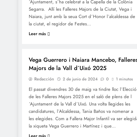
´Ajuntament, s´ha celebrat a la Capella de la Colònia
Segarra. Allí les Falleres Majors de la Ciutat, Vega i
Naiara, junt amb la seua Cort d´Honor l´alcaldessa de
la ciutat, el regidor de Festes…
Leer más
FALLES 2025
JUNTES LOCALS FALLERES
Vega Guerrero i Naiara Mancebo, Fallere
Majors de la Vall d´Uixó 2025
Redacción
2 de junio de 2024
0
1 minutos
El passat divendres 30 de maig va tindre lloc l´Elecció
de les Falleres Majors 2025 en el saló de plens de l
´Ajuntament de la Vall d´Uixó. Una volta llegides les
candidatures, l´Alcaldessa, Tania Baños va nomenar a
les elegides. Com a Fallera Major Infantil va ser elegid
la xiqueta Vega Guerrero i Martínez i que…
Leer más