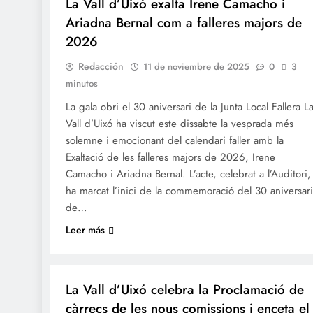
La Vall d’Uixó exalta Irene Camacho i
Ariadna Bernal com a falleres majors de
2026
Redacción
11 de noviembre de 2025
0
3
minutos
La gala obri el 30 aniversari de la Junta Local Fallera L
Vall d’Uixó ha viscut este dissabte la vesprada més
solemne i emocionant del calendari faller amb la
Exaltació de les falleres majors de 2026, Irene
Camacho i Ariadna Bernal. L’acte, celebrat a l’Auditori,
ha marcat l’inici de la commemoració del 30 aniversari
de…
Leer más
FALLES 2026
JUNTES LOCALS FALLERES
La Vall d’Uixó celebra la Proclamació de
càrrecs de les nous comissions i enceta el