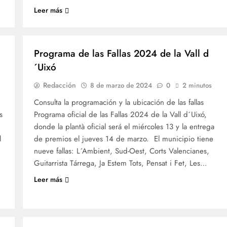
Leer más
FALLES 2024
JUNTES LOCALS FALLERES
Programa de las Fallas 2024 de la Vall d
´Uixó
Redacción
8 de marzo de 2024
0
2 minutos
Consulta la programación y la ubicación de las fallas
s
Programa oficial de las Fallas 2024 de la Vall d´Uixó,
donde la plantà oficial será el miércoles 13 y la entrega
l
de premios el jueves 14 de marzo. El municipio tiene
nueve fallas: L´Ambient, Sud-Oest, Corts Valencianes,
Guitarrista Tárrega, Ja Estem Tots, Pensat i Fet, Les…
Leer más
FALLES 2024
JUNTES LOCALS FALLERES