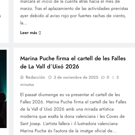
marcará el inicio de la cuenta atrás hacia el mes de
marzo. Tras el aplazamiento de las actividades previstas
s
ayer debido al aviso rojo por fuertes rachas de viento,
la…
Leer más
FALLES 2026
JUNTES LOCALS FALLERES
Marina Puche firma el cartell de les Falles
de La Vall d´Uixó 2026
Redacción
3 de noviembre de 2025
0
3
minutos
El passat diumenge es va presentar el cartell de les
Falles 2026. Marina Puche firma el cartell de les Falles
de la Vall d´Uixó 2026 amb una mirada artística
moderna que exalta la dona valenciana i les Coves de
Sant Josep. L’artista fallera i il·lustradora valenciana
Marina Puche és l’autora de la imatge oficial de…