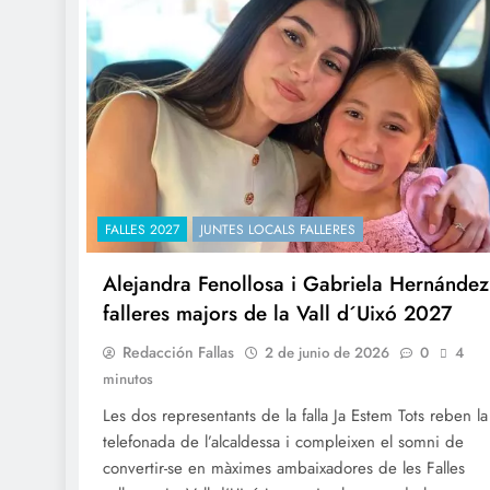
FALLES 2027
JUNTES LOCALS FALLERES
Alejandra Fenollosa i Gabriela Hernández
falleres majors de la Vall d´Uixó 2027
Redacción Fallas
2 de junio de 2026
0
4
minutos
Les dos representants de la falla Ja Estem Tots reben la
telefonada de l’alcaldessa i compleixen el somni de
convertir-se en màximes ambaixadores de les Falles