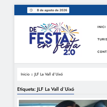
Saltar
8 de agosto de 2026
al
contenido
INICI
TURI
CONT
De festa en festa 2.0
Inicio
JLF La Vall d´Uixó
Etiqueta:
JLF La Vall d´Uixó