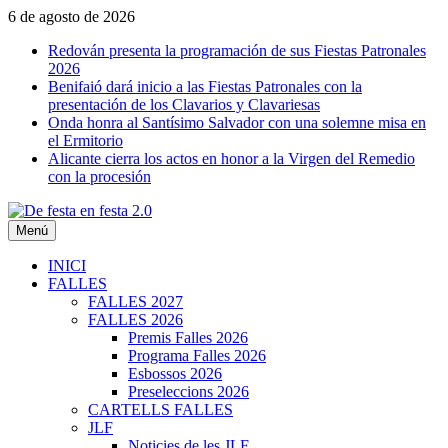
Saltar
6 de agosto de 2026
al
Redován presenta la programación de sus Fiestas Patronales
contenido
2026
Benifaió dará inicio a las Fiestas Patronales con la
presentación de los Clavarios y Clavariesas
Onda honra al Santísimo Salvador con una solemne misa en
el Ermitorio
Alicante cierra los actos en honor a la Virgen del Remedio
con la procesión
Menú
De festa en festa 2.0
INICI
FALLES
FALLES 2027
FALLES 2026
Premis Falles 2026
Programa Falles 2026
Esbossos 2026
Preseleccions 2026
CARTELLS FALLES
JLF
Noticies de les JLF