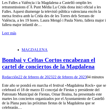
Les Falles a València i la Magdalena a Castelló omplin les
retransmissions d´À Punt Média La Crida dona inici oficial a les
Falles. Aquest diumenge la televisió pública valenciana encén la
metxa festiva amb la Crida des de les Torres dels Serrans de
València, a les 19 hores. Laura Mengó i Paula Nieto, fallera major i
fallera major infantil de…
Leer más
MAGDALENA
Bombai y Celtas Cortos encabezan el
cartel de conciertos de la Magdalena
Redacción
22 de febrero de 2023
22 de febrero de 2023
0
4 minutos
Este año se pondrá en marcha el festival «Magdalena Rock» que se
celebrará el 18 de marzo El concejal de Fiestas y presidente del
Patronato Municipal de Fiestas, Omar Braina, ha presentado este
martes los conciertos organizados por el Ayuntamiento de Castelló
de la Plana para las próximas fiestas de la Magdalena que se
celebrarán…