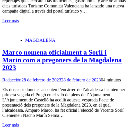
reportajes que acercarán las tradiciones, gastronomía y arte de ambas
citas turísticas Turisme Comunitat Valenciana ha lanzado una nueva
campaña digital a través del portal turístico y…
Leer más
MAGDALENA
Marco nomena oficialment a Sorlí i
Marín com a pregoners de la Magdalena
2023
Redacción
28 de febrero de 2023
28 de febrero de 2023
0
4 minutos
Els dos castellonencs accepten l’encàrrec de l’alcaldessa i canten per
primera vegada el Pregó en el saló de plens de l’Ajuntament
L’Ajuntament de Castelló ha acollit aquesta vesprada l’acte de
presentació dels pregoners de la Magdalena 2023, en el qual
l’alcaldessa, Amparo Marco, ha fet oficial l’elecció de Vicente Sorlí
Clemente i Nacho Marín Selma…
Leer más