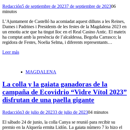
Redacción
5 de septiembre de 2023
7 de septiembre de 2023
0
6
minutos
L’Ajuntament de Castelló ha acomiadat aquest dilluns a les Reines,
Dames i Padrines i Presidents de les festes de la Magdalena 2023 en
un emotiu acte que ha tingut lloc en el Real Casino Antic. El mateix
ha comptat amb la presència de l’alcaldessa, Begoña Carrasco; la
regidora de Festes, Noelia Selma, i diferents representants…
Leer más
MAGDALENA
La colla y la gaiata ganadoras de la
campaña de Ecovidrio “Vidre Vítol 2023”
disfrutan de una paella gigante
Redacción
3 de julio de 2023
3 de julio de 2023
0
4 minutos
El sábado 24 de junio, la colla Canya se reunió para recibir su
premio en la Alquería ermita Lidón. La gaiata número 7 lo hizo el