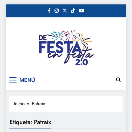
Saltar
al
contenido
De festa en festa 2.0
MENÚ
Inicio
Patraix
Etiqueta:
Patraix