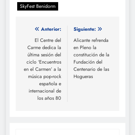
SkyFest Benidorm
Navegación
Anterior:
Siguiente:
de
El Centre del
Alicante refrenda
Carme dedica la
en Pleno la
entradas
última sesión del
constitución de la
ciclo ‘Encuentros
Fundación del
en el Carmen’ a la
Centenario de las
música pop-rock
Hogueras
española e
internacional de
los años 80