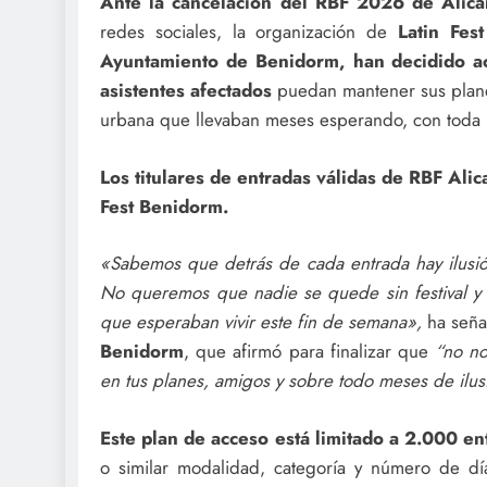
Ante la cancelación del RBF 2026 de Alican
redes sociales, la organización de
Latin Fes
Ayuntamiento de Benidorm, han decidido act
asistentes afectados
puedan mantener sus plane
urbana que llevaban meses esperando, con toda la
Los titulares de entradas válidas de RBF Alic
Fest Benidorm.
«Sabemos que detrás de cada entrada hay ilusió
No queremos que nadie se quede sin festival y
que esperaban vivir este fin de semana»,
ha seña
Benidorm
, que afirmó para finalizar que
“no no
en tus planes, amigos y sobre todo meses de ilusi
Este plan de acceso está limitado a 2.000 en
o similar modalidad, categoría y número de d