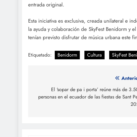
entrada original.
Esta iniciativa es exclusiva, creada unilateral e
la ayuda y colaboración de SkyFest Benidorm y e
tenían previsto disfrutar de música urbana este 
Etiquetado:
Benidorm
Cultura
SkyFest Ben
Navegación
Anteri
de
El ‘sopar de pa i porta’ reúne más de 3.
personas en el ecuador de las fiestas de Sant P
entradas
20