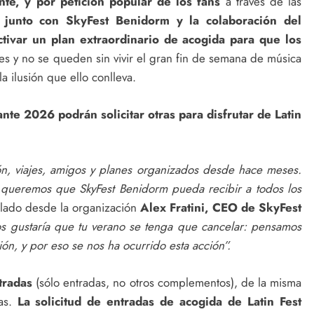
te, y por petición popular de los fans
a través de las
t junto con SkyFest Benidorm y la colaboración del
ivar un plan extraordinario de acogida para que los
s y no se queden sin vivir el gran fin de semana de música
 ilusión que ello conlleva.
ante 2026 podrán solicitar otras para disfrutar de Latin
n, viajes, amigos y planes organizados desde hace meses.
 queremos que SkyFest Benidorm pueda recibir a todos los
lado desde la organización
Alex Fratini, CEO de SkyFest
s gustaría que tu verano se tenga que cancelar: pensamos
ón, y por eso se nos ha ocurrido esta acción”.
tradas
(sólo entradas, no otros complementos), de la misma
ías.
La solicitud de entradas de acogida de Latin Fest