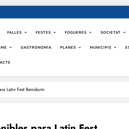
FALLES
FESTES
FOGUERES
SOCIETAT
SME
PLANES
MUNICIPIS
GASTRONOMÍA
E
ACTE
ara Latin Fest Benidorm
nibles para Latin Fest