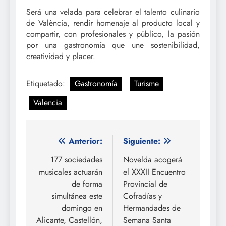
Será una velada para celebrar el talento culinario
de València, rendir homenaje al producto local y
compartir, con profesionales y público, la pasión
por una gastronomía que une sostenibilidad,
creatividad y placer.
Etiquetado:
Gastronomía
Turisme
Valencia
Navegación
Anterior:
Siguiente:
de
177 sociedades
Novelda acogerá
musicales actuarán
el XXXII Encuentro
entradas
de forma
Provincial de
simultánea este
Cofradías y
domingo en
Hermandades de
Alicante, Castellón,
Semana Santa