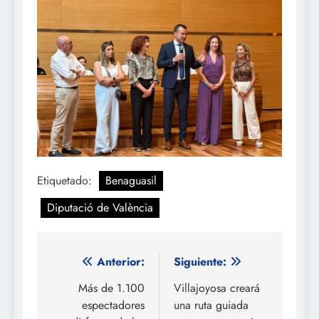
Etiquetado:
Benaguasil
Diputació de València
Navegación
Anterior:
Siguiente:
de
Más de 1.100
Villajoyosa creará
espectadores
una ruta guiada
entradas