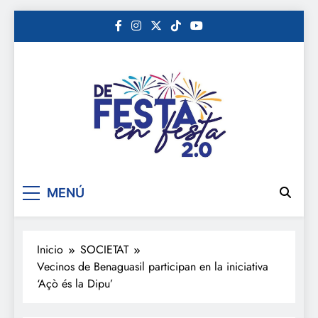
Saltar
al
contenido
De festa en festa 2.0
MENÚ
Inicio
SOCIETAT
Vecinos de Benaguasil participan en la iniciativa
‘Açò és la Dipu’