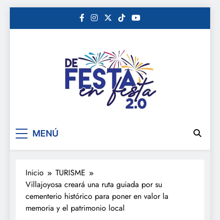
Saltar
al
contenido
De festa en festa 2.0
MENÚ
Inicio
TURISME
Villajoyosa creará una ruta guiada por su
cementerio histórico para poner en valor la
memoria y el patrimonio local