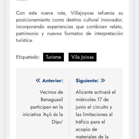
Con esta nueva ruta, Villajoyosa refuerza su
posicionamiento como destino cultural innovador,
incorporando experiencias que combinan relato,
patrimonio y nuevos formatos de interpretación
turística.
Etiquetado:
Turisme
Vila Joiosa
Navegación
Anterior:
Siguiente:
de
Vecinos de
Alicante activará el
Benaguasil
miércoles 17 de
entradas
participan en la
junio el circuito y
iniciativa ‘Açò és la
las limitaciones al
Dipu’
tráfico para el
acopio de
materiales de la