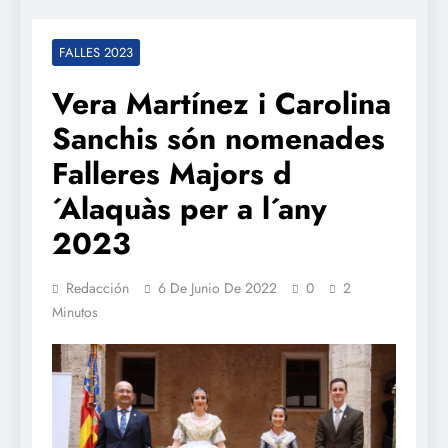
FALLES 2023
Vera Martínez i Carolina
Sanchis són nomenades
Falleres Majors d
´Alaquàs per a l´any
2023
Redacción
6 De Junio De 2022
0
2
Minutos