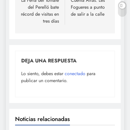
de
La Feria del Tomate
Cuenta Atrás: Les
del Perelló bate
Fogueres a punto
entradas
récord de visitas en
de salir a la calle
tres días
DEJA UNA RESPUESTA
Lo siento, debes estar
conectado
para
publicar un comentario.
Noticias relacionadas