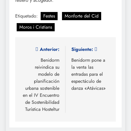
festero y acogedor.
Etiquetado:
Festes
Monforte del Cid
Moros i Cristians
Navegación
Anterior:
Siguiente:
de
Benidorm
Benidorm pone a
reivindica su
la venta las
entradas
modelo de
entradas para el
planificación
espectáculo de
urbana sostenible
danza «Atávicas»
en el IV Encuentro
de Sostenibilidad
Turística Hosteltur