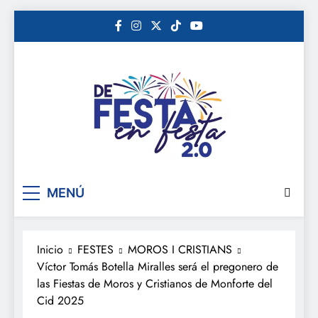
Saltar
al
contenido
De festa en festa 2.0
MENÚ
Inicio
FESTES
MOROS I CRISTIANS
Víctor Tomás Botella Miralles será el pregonero de
las Fiestas de Moros y Cristianos de Monforte del
Cid 2025