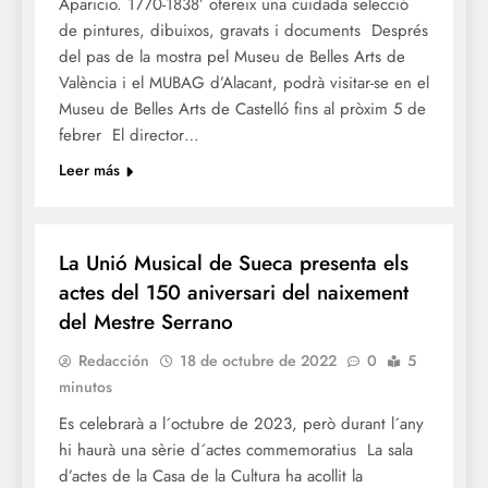
Aparicio. 1770-1838’ ofereix una cuidada selecció
de pintures, dibuixos, gravats i documents Després
del pas de la mostra pel Museu de Belles Arts de
València i el MUBAG d’Alacant, podrà visitar-se en el
Museu de Belles Arts de Castelló fins al pròxim 5 de
febrer El director…
Leer más
CULTURA
La Unió Musical de Sueca presenta els
actes del 150 aniversari del naixement
del Mestre Serrano
Redacción
18 de octubre de 2022
0
5
minutos
Es celebrarà a l´octubre de 2023, però durant l´any
hi haurà una sèrie d´actes commemoratius La sala
d’actes de la Casa de la Cultura ha acollit la