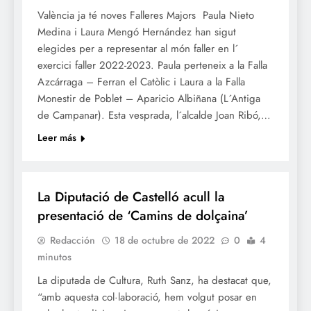
València ja té noves Falleres Majors Paula Nieto
Medina i Laura Mengó Hernández han sigut
elegides per a representar al món faller en l´
exercici faller 2022-2023. Paula perteneix a la Falla
Azcárraga – Ferran el Catòlic i Laura a la Falla
Monestir de Poblet – Aparicio Albiñana (L´Antiga
de Campanar). Esta vesprada, l´alcalde Joan Ribó,…
Leer más
CULTURA
La Diputació de Castelló acull la
presentació de ‘Camins de dolçaina’
Redacción
18 de octubre de 2022
0
4
minutos
La diputada de Cultura, Ruth Sanz, ha destacat que,
“amb aquesta col·laboració, hem volgut posar en