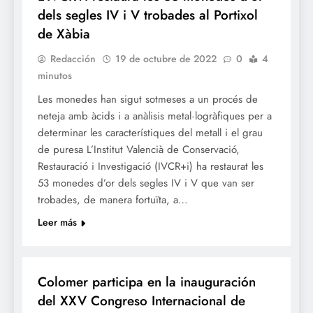
dels segles IV i V trobades al Portixol
de Xàbia
Redacción
19 de octubre de 2022
0
4
minutos
Les monedes han sigut sotmeses a un procés de
neteja amb àcids i a anàlisis metal·logràfiques per a
determinar les característiques del metall i el grau
de puresa L’Institut Valencià de Conservació,
Restauració i Investigació (IVCR+i) ha restaurat les
53 monedes d’or dels segles IV i V que van ser
trobades, de manera fortuïta, a…
Leer más
TURISME
Colomer participa en la inauguración
del XXV Congreso Internacional de