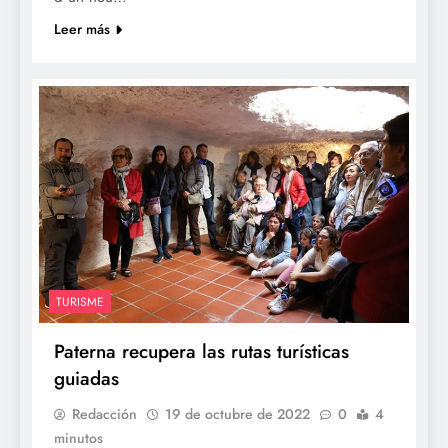
Leer más
TURISME
Paterna recupera las rutas turísticas
guiadas
Redacción
19 de octubre de 2022
0
4
minutos