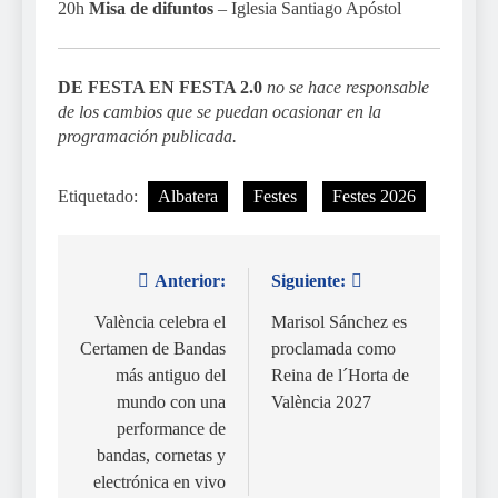
20h
Misa de difuntos
– Iglesia Santiago Apóstol
DE FESTA EN FESTA 2.0
no se hace responsable
de los cambios que se puedan ocasionar en la
programación publicada.
Etiquetado:
Albatera
Festes
Festes 2026
Anterior:
Siguiente:
Navegación
de
València celebra el
Marisol Sánchez es
Certamen de Bandas
proclamada como
entradas
más antiguo del
Reina de l´Horta de
mundo con una
València 2027
performance de
bandas, cornetas y
electrónica en vivo