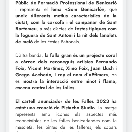
Públic de Formació Professional de Benicarló
i representa el
lema «Som Benicarló»,
que
uneix diferents motius característics de la
ciutat, com la carxofa i el campanar de Sant
Bartomeu
, a més d’actes de
festes típiques com
la foguera de Sant Antoni i la nit dels fanalets
de meló
de les Festes Patronals.
D’altra banda,
la falla gran és un projecte coral
a càrrec dels reconeguts artistes Fernando
Foix, Vicent Martínez, Ximo Foix, Juan Lluch i
Grego Acebedo, i rep el nom d’«Efímer
», on
es
mostra la interacció entre ninot i flama,
escena central de les falles.
El cartell anunciador de les Falles 2023 ha
estat una creació de Pistacho Studio
. La imatge
representa amb icones els aspectes més
reconeixibles de les falles benicarlandes com la
mascletà, les pintes de les falleres, els sopars