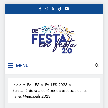
Saltar
al
contenido
De festa en festa 2.0
MENÚ
Inicio
FALLES
FALLES 2023
Benicarló dona a conéixer els esbossos de les
Falles Municipals 2023