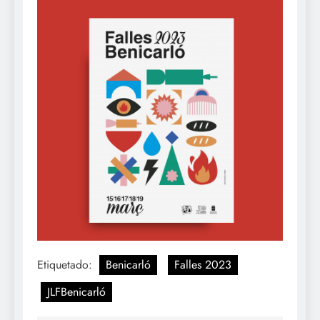
Etiquetado:
Benicarló
Falles 2023
JLFBenicarló