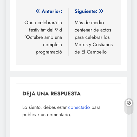
Navegación
Anterior:
Siguiente:
de
Onda celebrarà la
Más de medio
festivitat del 9 d
centenar de actos
entradas
´Octubre amb una
para celebrar los
completa
Moros y Cristianos
programació
de El Campello
DEJA UNA RESPUESTA
Lo siento, debes estar
conectado
para
publicar un comentario.