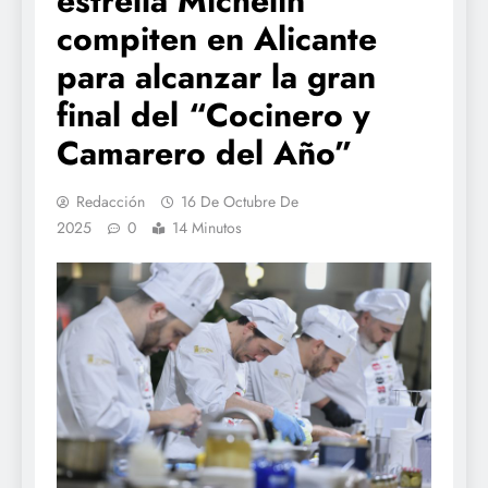
estrella Michelin
compiten en Alicante
para alcanzar la gran
final del “Cocinero y
Camarero del Año”
Redacción
16 De Octubre De
2025
0
14 Minutos