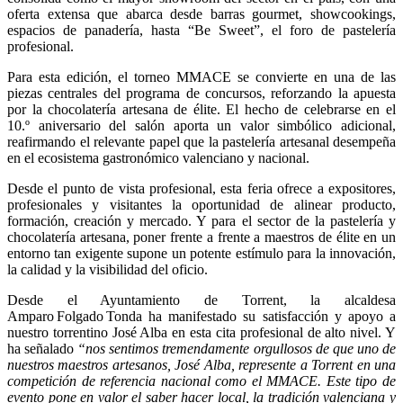
oferta extensa que abarca desde barras gourmet, showcookings,
espacios de panadería, hasta “Be Sweet”, el foro de pastelería
profesional.
Para esta edición, el torneo MMACE se convierte en una de las
piezas centrales del programa de concursos, reforzando la apuesta
por la chocolatería artesana de élite. El hecho de celebrarse en el
10.º aniversario del salón aporta un valor simbólico adicional,
reafirmando el relevante papel que la pastelería artesanal desempeña
en el ecosistema gastronómico valenciano y nacional.
Desde el punto de vista profesional, esta feria ofrece a expositores,
profesionales y visitantes la oportunidad de alinear producto,
formación, creación y mercado. Y para el sector de la pastelería y
chocolatería artesana, poner frente a frente a maestros de élite en un
entorno tan exigente supone un potente estímulo para la innovación,
la calidad y la visibilidad del oficio.
Desde el Ayuntamiento de Torrent, la alcaldesa
Amparo Folgado Tonda ha manifestado su satisfacción y apoyo a
nuestro torrentino José Alba en esta cita profesional de alto nivel. Y
ha señalado
“nos sentimos tremendamente orgullosos de que uno de
nuestros maestros artesanos, José Alba, represente a Torrent en una
competición de referencia nacional como el MMACE. Este tipo de
evento pone en valor el saber hacer local, la tradición valenciana y