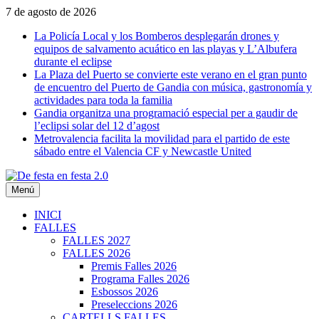
Saltar
7 de agosto de 2026
al
La Policía Local y los Bomberos desplegarán drones y
contenido
equipos de salvamento acuático en las playas y L’Albufera
durante el eclipse
La Plaza del Puerto se convierte este verano en el gran punto
de encuentro del Puerto de Gandia con música, gastronomía y
actividades para toda la familia
Gandia organitza una programació especial per a gaudir de
l’eclipsi solar del 12 d’agost
Metrovalencia facilita la movilidad para el partido de este
sábado entre el Valencia CF y Newcastle United
Menú
De festa en festa 2.0
INICI
FALLES
FALLES 2027
FALLES 2026
Premis Falles 2026
Programa Falles 2026
Esbossos 2026
Preseleccions 2026
CARTELLS FALLES