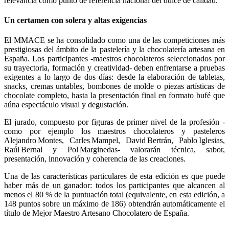
relevancia como punto de referencia nacional del dulce de calidad.
Un certamen con solera y altas exigencias
El MMACE se ha consolidado como una de las competiciones más
prestigiosas del ámbito de la pastelería y la chocolatería artesana en
España. Los participantes -maestros chocolateros seleccionados por
su trayectoria, formación y creatividad- deben enfrentarse a pruebas
exigentes a lo largo de dos días: desde la elaboración de tabletas,
snacks, cremas untables, bombones de molde o piezas artísticas de
chocolate completo, hasta la presentación final en formato bufé que
aúna espectáculo visual y degustación.
El jurado, compuesto por figuras de primer nivel de la profesión -
como por ejemplo los maestros chocolateros y pasteleros
Alejandro Montes, Carles Mampel, David Bertrán, Pablo Iglesias,
Raúl Bernal y Pol Marginedas- valorarán técnica, sabor,
presentación, innovación y coherencia de las creaciones.
Una de las características particulares de esta edición es que puede
haber más de un ganador: todos los participantes que alcancen al
menos el 80 % de la puntuación total (equivalente, en esta edición, a
148 puntos sobre un máximo de 186) obtendrán automáticamente el
título de Mejor Maestro Artesano Chocolatero de España.