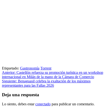
Etiquetado:
Gastronomía
Torrent
Navegación
Anterior:
Castellón refuerza su promoción turística en un workshop
internacional en Milán de la mano de la Cámara de Comercio
de
Siguiente:
Benaguasil celebra la exaltación de los máximos
entradas
representantes para las Fallas 2026
Deja una respuesta
Lo siento, debes estar
conectado
para publicar un comentario.