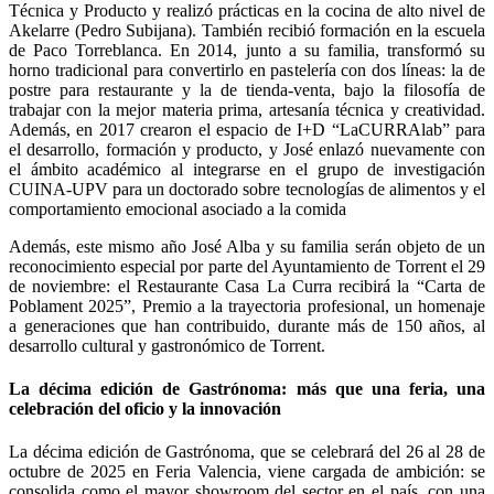
Técnica y Producto y realizó prácticas en la cocina de alto nivel de
Akelarre (Pedro Subijana). También recibió formación en la escuela
de Paco Torreblanca. En 2014, junto a su familia, transformó su
horno tradicional para convertirlo en pastelería con dos líneas: la de
postre para restaurante y la de tienda-venta, bajo la filosofía de
trabajar con la mejor materia prima, artesanía técnica y creatividad.
Además, en 2017 crearon el espacio de I+D “LaCURRAlab” para
el desarrollo, formación y producto, y José enlazó nuevamente con
el ámbito académico al integrarse en el grupo de investigación
CUINA-UPV para un doctorado sobre tecnologías de alimentos y el
comportamiento emocional asociado a la comida
Además, este mismo año José Alba y su familia serán objeto de un
reconocimiento especial por parte del Ayuntamiento de Torrent el 29
de noviembre: el Restaurante Casa La Curra recibirá la “Carta de
Poblament 2025”, Premio a la trayectoria profesional, un homenaje
a generaciones que han contribuido, durante más de 150 años, al
desarrollo cultural y gastronómico de Torrent.
La décima edición de Gastrónoma: más que una feria, una
celebración del oficio y la innovación
La décima edición de Gastrónoma, que se celebrará del 26 al 28 de
octubre de 2025 en Feria Valencia, viene cargada de ambición: se
consolida como el mayor showroom del sector en el país, con una