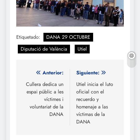
Etiquetado:
DANA 29 OCTUBRE
Diputació de València
Utiel
Navegación
Anterior:
Siguiente:
de
Cullera dedica un
Utiel inicia el luto
espai públic a les
oficial con el
entradas
víctimes i
recuerdo y
voluntariat de la
homenaje a las
DANA
víctimas de la
DANA