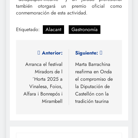
también otorgará un premio oficial como
conmemoración de esta actividad.
Etiquetado:
Alacant
Gastronomía
Navegación
Anterior:
Siguiente:
de
Arranca el festival
Marta Barrachina
Miradors de l
reafirma en Onda
entradas
´Horta 2025 a
el compromiso de
Vinalesa, Foios,
la Diputación de
Alfara i Bonrepós i
Castellón con la
Mirambell
tradición taurina