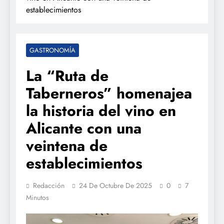
establecimientos
GASTRONOMÍA
La “Ruta de
Taberneros” homenajea
la historia del vino en
Alicante con una
veintena de
establecimientos
Redacción
24 De Octubre De 2025
0
7
Minutos