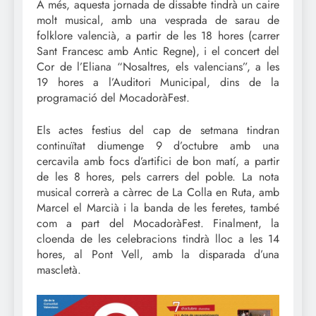
A més, aquesta jornada de dissabte tindrà un caire
molt musical, amb una vesprada de sarau de
folklore valencià, a partir de les 18 hores (carrer
Sant Francesc amb Antic Regne), i el concert del
Cor de l’Eliana “Nosaltres, els valencians”, a les
19 hores a l’Auditori Municipal, dins de la
programació del MocadoràFest.
Els actes festius del cap de setmana tindran
continuïtat diumenge 9 d’octubre amb una
cercavila amb focs d’artifici de bon matí, a partir
de les 8 hores, pels carrers del poble. La nota
musical correrà a càrrec de La Colla en Ruta, amb
Marcel el Marcià i la banda de les feretes, també
com a part del MocadoràFest. Finalment, la
cloenda de les celebracions tindrà lloc a les 14
hores, al Pont Vell, amb la disparada d’una
mascletà.