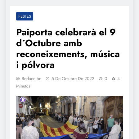
FESTES
Paiporta celebrarà el 9
d´Octubre amb
reconeixements, música
i pólvora
Redacción
5 De Octubre De 2022
0
4
Minutos