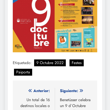
Etiquetado:
9 Octubre 2022
Festes
Paiporta
Navegación
Anterior:
Siguiente:
de
Un total de 16
Benetússer celebra
destinos locales o
un 9 d´Octubre
entradas