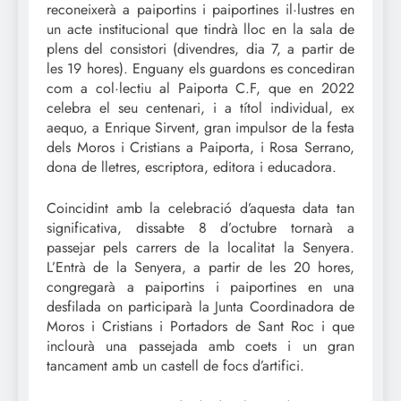
reconeixerà a paiportins i paiportines il·lustres en
un acte institucional que tindrà lloc en la sala de
plens del consistori (divendres, dia 7, a partir de
les 19 hores). Enguany els guardons es concediran
com a col·lectiu al Paiporta C.F, que en 2022
celebra el seu centenari, i a títol individual, ex
aequo, a Enrique Sirvent, gran impulsor de la festa
dels Moros i Cristians a Paiporta, i Rosa Serrano,
dona de lletres, escriptora, editora i educadora.
Coincidint amb la celebració d’aquesta data tan
significativa, dissabte 8 d’octubre tornarà a
passejar pels carrers de la localitat la Senyera.
L’Entrà de la Senyera, a partir de les 20 hores,
congregarà a paiportins i paiportines en una
desfilada on participarà la Junta Coordinadora de
Moros i Cristians i Portadors de Sant Roc i que
inclourà una passejada amb coets i un gran
tancament amb un castell de focs d’artifici.